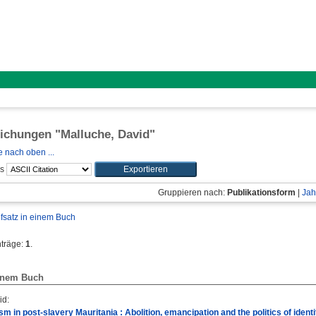
lichungen "
Malluche, David
"
 nach oben ...
ls
Gruppieren nach:
Publikationsform
|
Jah
fsatz in einem Buch
nträge:
1
.
einem Buch
id
:
sm in post-slavery Mauritania : Abolition, emancipation and the politics of identi