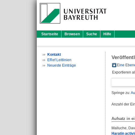
Startseite
Browsen
Suche
Hilfe
Kontakt
Veröffent
ERef Leitlinien
Eine Ebene
Neueste Einträge
Exportieren a
Springe zu:
Au
Anzahl der Ei
Aufsatz in 
Malluche, Dav
Haratin activi