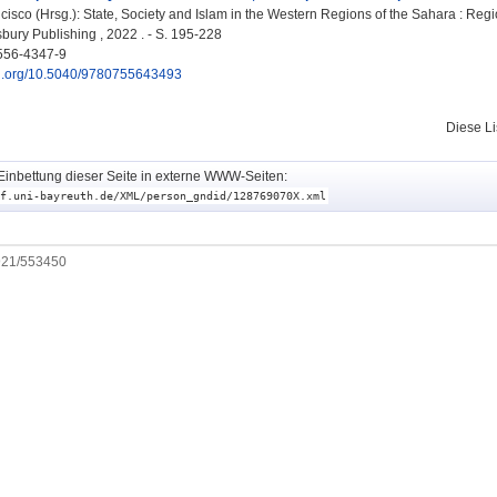
ncisco
(Hrsg.): State, Society and Islam in the Western Regions of the Sahara : Regi
bury Publishing , 2022 . - S. 195-228
556-4347-9
doi.org/10.5040/9780755643493
Diese L
Einbettung dieser Seite in externe WWW-Seiten:
f.uni-bayreuth.de/XML/person_gndid/128769070X.xml
0921/553450