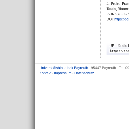
In:
Freire, Fra
Tauris, Blooms
ISBN 978-0-7
DOI:
https://
URL für die 
https://ere
Universitätsbibliothek Bayreuth
- 95447 Bayreuth - Tel. 
Kontakt
-
Impressum
-
Datenschutz