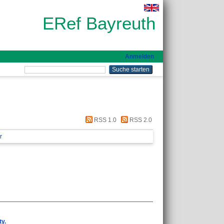
ERef Bayreuth
Anmelden
RSS 1.0
RSS 2.0
r
ty.