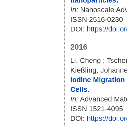
nanoparticles.
In:
Nanoscale Adva
ISSN 2516-0230
DOI:
https://doi
2016
Li, Cheng
;
Tsche
Kießling, Johann
Iodine Migration 
Cells.
In:
Advanced Mater
ISSN 1521-4095
DOI:
https://doi