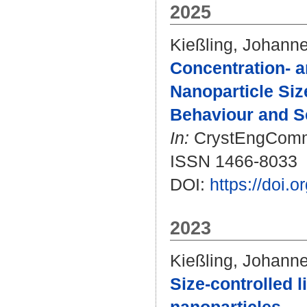
2025
Kießling, Johann
Concentration- 
Nanoparticle Siz
Behaviour and Sc
In:
CrystEngComm. 
ISSN 1466-8033
DOI:
https://doi
2023
Kießling, Johann
Size-controlled l