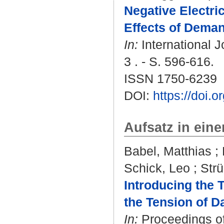
Negative Electric
Effects of Demand
In:
International 
3 . - S. 596-616.
ISSN 1750-6239
DOI:
https://doi.
Aufsatz in ein
Babel, Matthias
;
Schick, Leo
;
Strü
Introducing the 
the Tension of Da
In:
Proceedings of