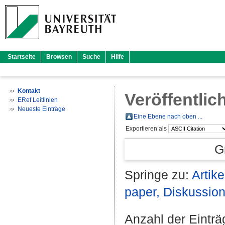
Startseite
Browsen
Suche
Hilfe
Kontakt
Veröffentlic
ERef Leitlinien
Neueste Einträge
Eine Ebene nach oben ...
Exportieren als
G
Springe zu:
Artike
paper, Diskussio
Anzahl der Eintr