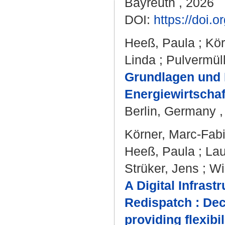
Bayreuth , 2026
DOI:
https://doi.
Heeß, Paula
;
Kör
Linda
;
Pulvermüll
Grundlagen und 
Energiewirtschaf
Berlin, Germany 
Körner, Marc-Fab
Heeß, Paula
;
Lau
Strüker, Jens
;
Wi
A Digital Infrast
Redispatch : Dec
providing flexibil