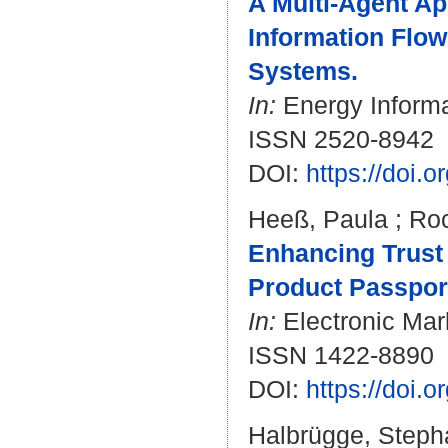
A Multi-Agent Ap
Information Flow
Systems.
In:
Energy Informat
ISSN 2520-8942
DOI:
https://doi.
Heeß, Paula
;
Roc
Enhancing Trust 
Product Passpor
In:
Electronic Mark
ISSN 1422-8890
DOI:
https://doi.
Halbrügge, Steph