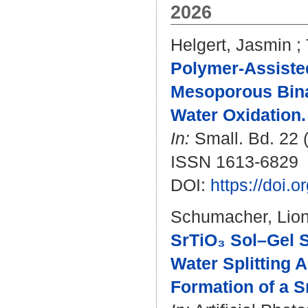
2026
Helgert, Jasmin
;
Polymer-Assiste
Mesoporous Binar
Water Oxidation.
In:
Small. Bd. 22 (
ISSN 1613-6829
DOI:
https://doi.
Schumacher, Lio
SrTiO₃ Sol–Gel 
Water Splitting A
Formation of a S