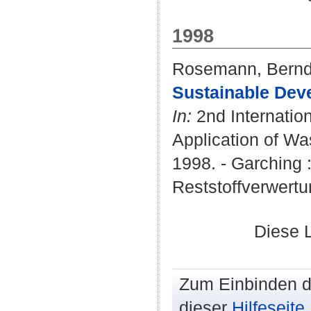
1998
Rosemann, Bern
Sustainable Deve
In:
2nd Internati
Application of Was
1998. - Garching
Reststoffverwertu
Diese 
Zum Einbinden de
dieser
Hilfeseite
.