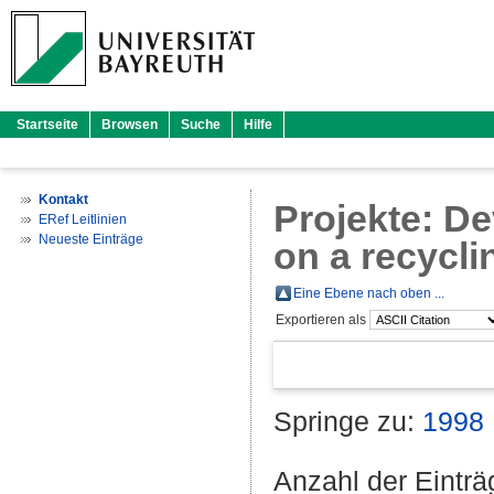
Startseite
Browsen
Suche
Hilfe
Kontakt
Projekte: D
ERef Leitlinien
Neueste Einträge
on a recycli
Eine Ebene nach oben ...
Exportieren als
Springe zu:
1998
Anzahl der Eintr