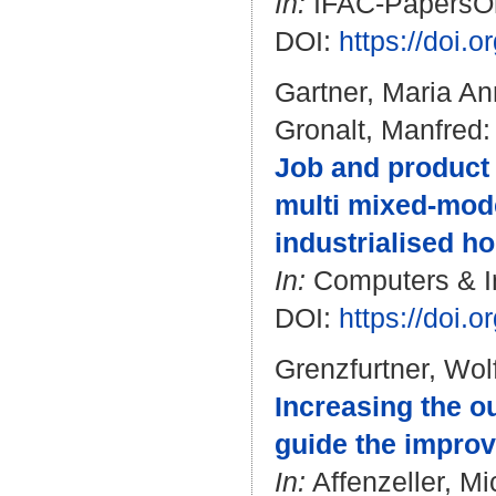
In:
IFAC-PapersOnL
DOI:
https://doi.o
Gartner, Maria A
Gronalt, Manfred
:
Job and product 
multi mixed-mode
industrialised h
In:
Computers & In
DOI:
https://doi.
Grenzfurtner, Wo
Increasing the ou
guide the impro
In:
Affenzeller, Mi