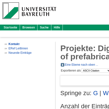
Startseite
Browsen
Suche
Hilfe
Kontakt
Projekte: Di
ERef Leitlinien
Neueste Einträge
of prefabri
Eine Ebene nach oben ...
Exportieren als
Springe zu:
G
|
W
Anzahl der Eintr