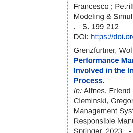
Francesco
;
Petri
Modeling & Simul
. - S. 199-212
DOI:
https://doi.
Grenzfurtner, Wo
Performance Ma
Involved in the 
Process.
In:
Alfnes, Erlend
Cieminski, Grego
Management Syst
Responsible Manuf
Springer, 2023 . -