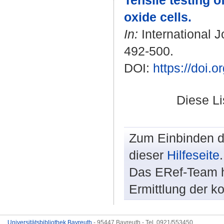
Tensile testing o
oxide cells.
In:
International J
492-500.
DOI:
https://doi.
Diese L
Zum Einbinden de
dieser
Hilfeseite
.
Das ERef-Team hi
Ermittlung der k
Universitätsbibliothek Bayreuth
- 95447 Bayreuth - Tel. 0921/553450