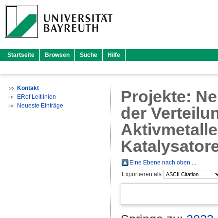
Startseite
Browsen
Suche
Hilfe
Kontakt
Projekte: N
ERef Leitlinien
Neueste Einträge
der Verteilu
Aktivmetall
Katalysatore
Eine Ebene nach oben ...
Exportieren als