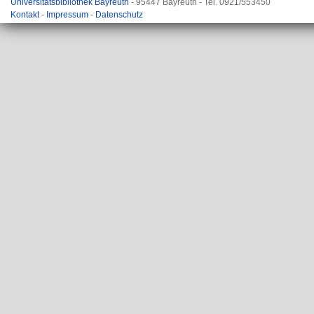
Universitätsbibliothek Bayreuth
- 95447 Bayreuth - Tel. 0921/553450
Kontakt
-
Impressum
-
Datenschutz