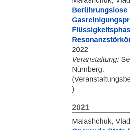
Malashchuk, Vlad
Berührungslose
Gasreinigungspro
Flüssigkeitspha
Resonanzstörkö
2022
Veranstaltung:
Sen
Nürnberg.
(Veranstaltungsb
)
2021
Malashchuk, Vlad