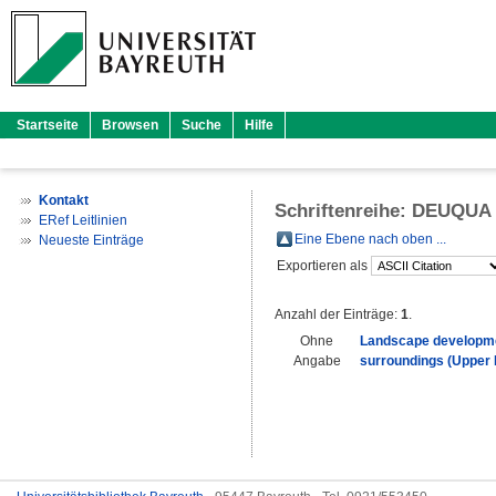
Startseite
Browsen
Suche
Hilfe
Kontakt
Schriftenreihe: DEUQUA
ERef Leitlinien
Eine Ebene nach oben ...
Neueste Einträge
Exportieren als
Anzahl der Einträge:
1
.
Ohne
Landscape development
Angabe
surroundings (Upper 