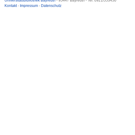
Universitätsbibliothek Bayreuth
- 95447 Bayreuth - Tel. 0921/553450
Kontakt
-
Impressum
-
Datenschutz