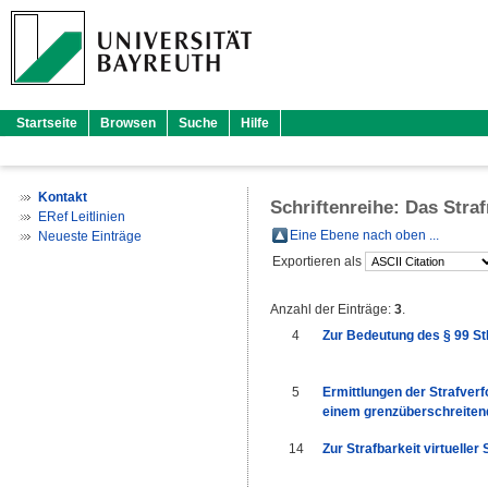
Startseite
Browsen
Suche
Hilfe
Kontakt
Schriftenreihe: Das Stra
ERef Leitlinien
Eine Ebene nach oben ...
Neueste Einträge
Exportieren als
Anzahl der Einträge:
3
.
4
Zur Bedeutung des § 99 StPO
5
Ermittlungen der Strafver
einem grenzüberschreite
14
Zur Strafbarkeit virtueller