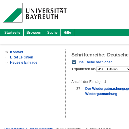
Startseite
Browsen
Suche
Hilfe
Kontakt
Schriftenreihe: Deutsche
ERef Leitlinien
Eine Ebene nach oben ...
Neueste Einträge
Exportieren als
Anzahl der Einträge:
1
.
27
Der Wiedergutmachungsged
Wiedergutmachung