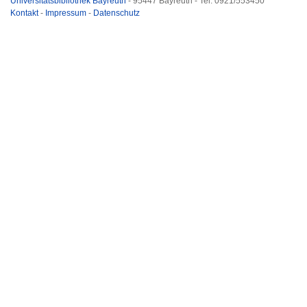
Universitätsbibliothek Bayreuth
- 95447 Bayreuth - Tel. 0921/553450
Kontakt
-
Impressum
-
Datenschutz