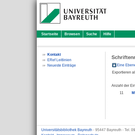
Startseite
Browsen
Suche
Hilfe
Kontakt
Schriften
ERef Leitlinien
Eine Ebene
Neueste Einträge
Exportieren a
Anzahl der Ei
11
M
Universitätsbibliothek Bayreuth
- 95447 Bayreuth - Tel. 