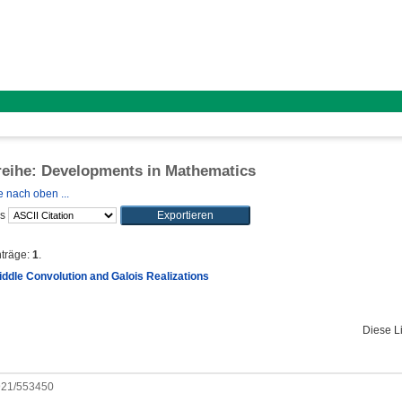
reihe: Developments in Mathematics
 nach oben ...
ls
nträge:
1
.
iddle Convolution and Galois Realizations
Diese L
0921/553450