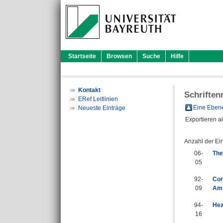
Startseite
Browsen
Suche
Hilfe
Kontakt
Schriften
ERef Leitlinien
Eine Ebene
Neueste Einträge
Exportieren a
Anzahl der Ei
06-
The
05
92-
Con
09
Amb
94-
Hea
16