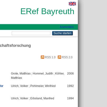
ERef Bayreuth
Anmelden
schaftsforschung
RSS 1.0
RSS 2.0
Grote, Matthias
;
Hommel, Judith
;
Köhler,
2006
Matthias
for
Ulrich, Volker
;
Pohlmeier, Winfried
1992
Ulrich, Volker
;
Erbsland, Manfred
1994