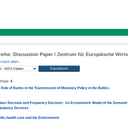
reihe: Discussion Paper / Zentrum für Europäische Wirt
 nach oben ...
ls
nträge:
4
.
 Role of Banks in the Transmission of Monetary Policy in the Baltics
tact Decision and Frequency Decision : An Econometric Model of the Demand 
ulatory Services
lth, health care and the Environment