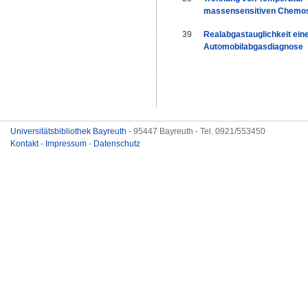
massensensitiven Chemo
39
Realabgastauglichkeit ein
Automobilabgasdiagnose
Universitätsbibliothek Bayreuth
- 95447 Bayreuth - Tel. 0921/553450
Kontakt
-
Impressum
-
Datenschutz