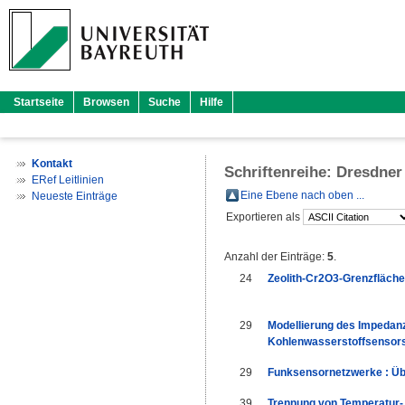
Startseite
Browsen
Suche
Hilfe
Kontakt
Schriftenreihe: Dresdner
ERef Leitlinien
Eine Ebene nach oben ...
Neueste Einträge
Exportieren als
Anzahl der Einträge:
5
.
24
Zeolith-Cr2O3-Grenzfläch
29
Modellierung des Impedan
Kohlenwasserstoffsensors 
29
Funksensornetzwerke : Üb
39
Trennung von Temperatur- 