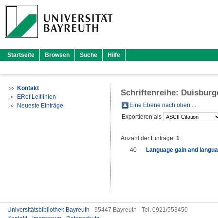
Startseite
Browsen
Suche
Hilfe
Kontakt
Schriftenreihe: Duisburg
ERef Leitlinien
Eine Ebene nach oben ...
Neueste Einträge
Exportieren als
Anzahl der Einträge:
1
.
40
Language gain and langua
Universitätsbibliothek Bayreuth
- 95447 Bayreuth - Tel. 0921/553450