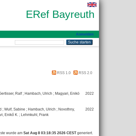
ERef Bayreuth
Anmelden
RSS 1.0
RSS 2.0
Gertisser, Ralf
;
Hambach, Ulrich
;
Magyari, Enikö
2022
d
;
Wulf, Sabine
;
Hambach, Ulrich
;
Novothny,
2022
i, Enikő K.
;
Lehmkuhl, Frank
iste wurde am
Sat Aug 8 03:18:35 2026 CEST
generiert.