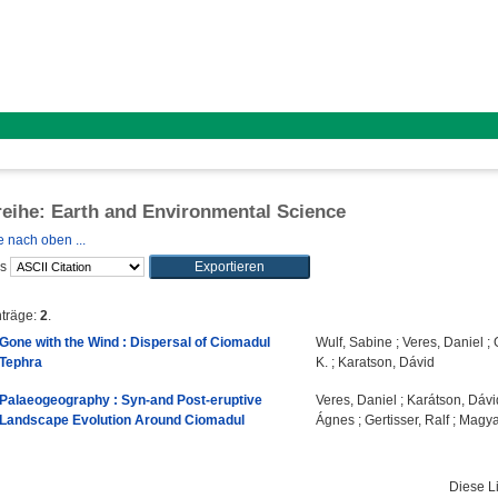
reihe: Earth and Environmental Science
 nach oben ...
ls
nträge:
2
.
Gone with the Wind : Dispersal of Ciomadul
Wulf, Sabine
;
Veres, Daniel
;
Tephra
K.
;
Karatson, Dávid
Palaeogeography : Syn-and Post-eruptive
Veres, Daniel
;
Karátson, Dávi
Landscape Evolution Around Ciomadul
Ágnes
;
Gertisser, Ralf
;
Magyar
Diese L