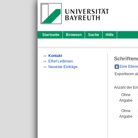
Startseite
Browsen
Suche
Hilfe
Kontakt
Schriften
ERef Leitlinien
Eine Ebene
Neueste Einträge
Exportieren a
Anzahl der Ei
Ohne
Angabe
Ohne
Angabe