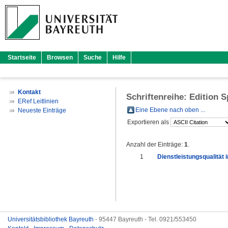
Startseite
Browsen
Suche
Hilfe
Kontakt
Schriftenreihe: Edition
ERef Leitlinien
Eine Ebene nach oben ...
Neueste Einträge
Exportieren als
Anzahl der Einträge:
1
.
1
Dienstleistungsqualität 
Universitätsbibliothek Bayreuth
- 95447 Bayreuth - Tel. 0921/553450