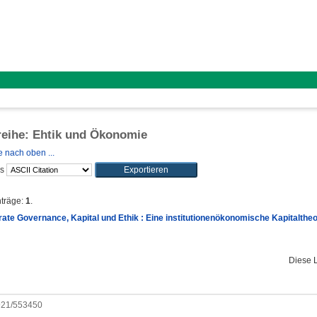
reihe: Ehtik und Ökonomie
 nach oben ...
ls
nträge:
1
.
ate Governance, Kapital und Ethik : Eine institutionenökonomische Kapitaltheor
Diese 
0921/553450