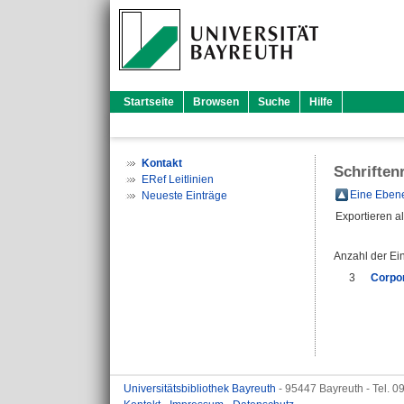
Startseite
Browsen
Suche
Hilfe
Kontakt
Schriften
ERef Leitlinien
Eine Ebene
Neueste Einträge
Exportieren a
Anzahl der Ei
3
Corpor
Universitätsbibliothek Bayreuth
- 95447 Bayreuth - Tel. 