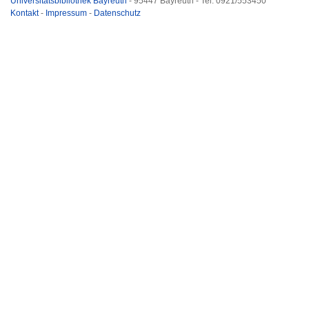
Universitätsbibliothek Bayreuth
- 95447 Bayreuth - Tel. 0921/553450
Kontakt
-
Impressum
-
Datenschutz