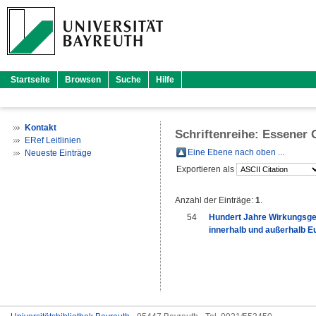
Startseite
Browsen
Suche
Hilfe
Kontakt
Schriftenreihe: Essener
ERef Leitlinien
Eine Ebene nach oben ...
Neueste Einträge
Exportieren als
Anzahl der Einträge:
1
.
54
Hundert Jahre Wirkungsge
innerhalb und außerhalb E