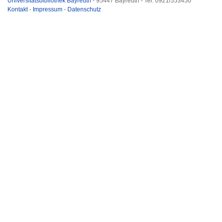
Universitätsbibliothek Bayreuth
- 95447 Bayreuth - Tel. 0921/553450
Kontakt
-
Impressum
-
Datenschutz