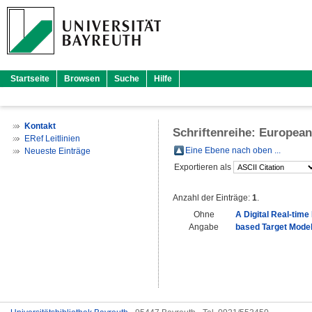
Startseite
Browsen
Suche
Hilfe
Kontakt
Schriftenreihe: Europea
ERef Leitlinien
Eine Ebene nach oben ...
Neueste Einträge
Exportieren als
Anzahl der Einträge:
1
.
Ohne
A Digital Real-tim
Angabe
based Target Mode