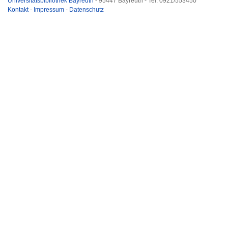
Universitätsbibliothek Bayreuth
- 95447 Bayreuth - Tel. 0921/553450
Kontakt
-
Impressum
-
Datenschutz