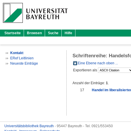
Startseite
Browsen
Suche
Hilfe
Kontakt
Schriftenreihe: Handels
ERef Leitlinien
Eine Ebene nach oben ...
Neueste Einträge
Exportieren als
Anzahl der Einträge:
1
.
17
Handel im liberalisier
Universitätsbibliothek Bayreuth
- 95447 Bayreuth - Tel. 0921/553450