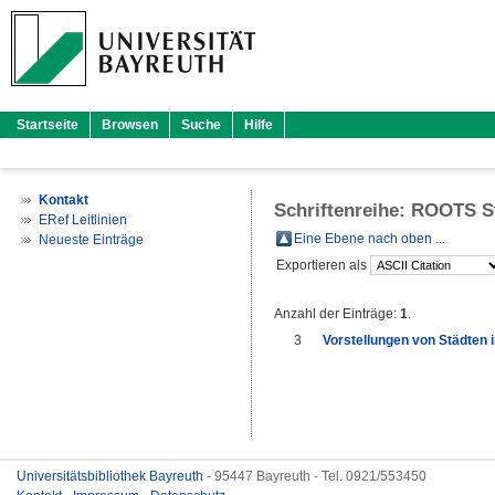
Startseite
Browsen
Suche
Hilfe
Kontakt
Schriftenreihe: ROOTS S
ERef Leitlinien
Eine Ebene nach oben ...
Neueste Einträge
Exportieren als
Anzahl der Einträge:
1
.
3
Vorstellungen von Städten i
Universitätsbibliothek Bayreuth
- 95447 Bayreuth - Tel. 0921/553450