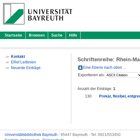
Startseite
Browsen
Suche
Hilfe
Kontakt
Schriftenreihe: Rhein-M
ERef Leitlinien
Eine Ebene nach oben ...
Neueste Einträge
Exportieren als
Anzahl der Einträge:
1
.
130
Prekär, flexibel, entgr
Universitätsbibliothek Bayreuth
- 95447 Bayreuth - Tel. 0921/553450