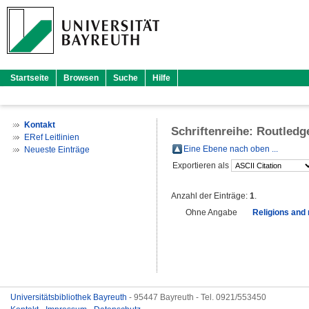
Startseite
Browsen
Suche
Hilfe
Kontakt
Schriftenreihe: Routledg
ERef Leitlinien
Eine Ebene nach oben ...
Neueste Einträge
Exportieren als
Anzahl der Einträge:
1
.
Ohne Angabe
Religions and 
Universitätsbibliothek Bayreuth
- 95447 Bayreuth - Tel. 0921/553450