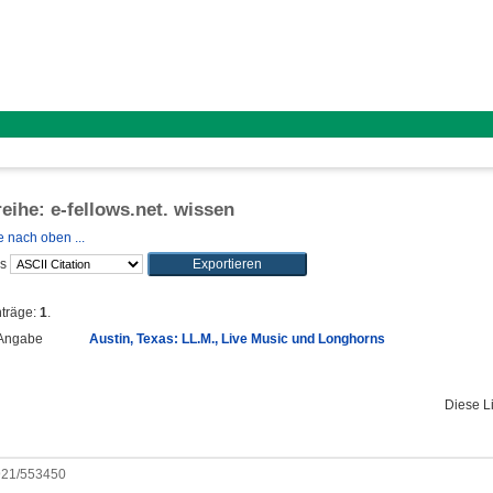
reihe: e-fellows.net. wissen
 nach oben ...
ls
nträge:
1
.
Angabe
Austin, Texas: LL.M., Live Music und Longhorns
Diese L
0921/553450