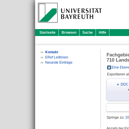
Startseite
Browsen
Suche
Hilfe
Kontakt
Fachgebi
ERef Leitlinien
710 Land
Neueste Einträge
Eine Ebene
Exportieren a
DDC
Springe zu:
2
Anzahl der Ei