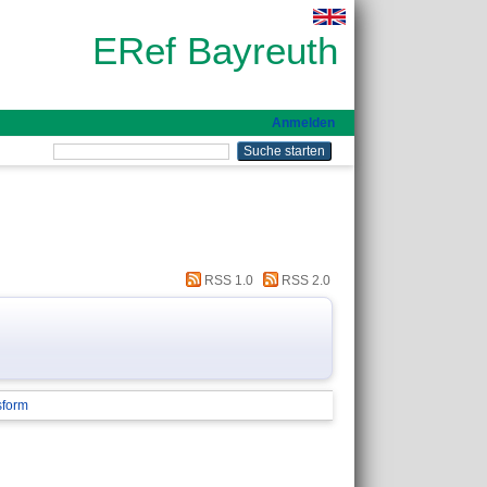
ERef Bayreuth
Anmelden
RSS 1.0
RSS 2.0
sform