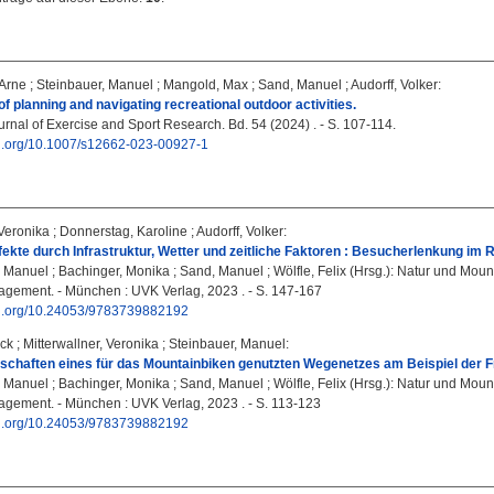
 Arne
;
Steinbauer, Manuel
;
Mangold, Max
;
Sand, Manuel
;
Audorff, Volker
:
 of planning and navigating recreational outdoor activities.
nal of Exercise and Sport Research. Bd. 54 (2024) . - S. 107-114.
doi.org/10.1007/s12662-023-00927-1
 Veronika
;
Donnerstag, Karoline
;
Audorff, Volker
:
ekte durch Infrastruktur, Wetter und zeitliche Faktoren : Besucherlenkung im
, Manuel
;
Bachinger, Monika
;
Sand, Manuel
;
Wölfle, Felix
(Hrsg.): Natur und Mou
ement. - München : UVK Verlag, 2023 . - S. 147-167
doi.org/10.24053/9783739882192
ick
;
Mitterwallner, Veronika
;
Steinbauer, Manuel
:
schaften eines für das Mountainbiken genutzten Wegenetzes am Beispiel der F
, Manuel
;
Bachinger, Monika
;
Sand, Manuel
;
Wölfle, Felix
(Hrsg.): Natur und Mou
ement. - München : UVK Verlag, 2023 . - S. 113-123
doi.org/10.24053/9783739882192