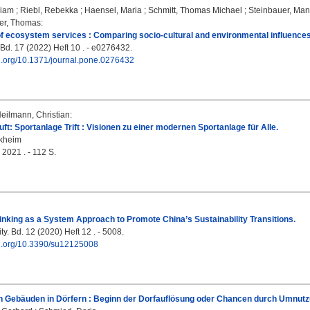
riam
;
Riebl, Rebekka
;
Haensel, Maria
;
Schmitt, Thomas Michael
;
Steinbauer, Man
er, Thomas
:
f ecosystem services : Comparing socio-cultural and environmental influences
d. 17 (2022) Heft 10 . - e0276432.
oi.org/10.1371/journal.pone.0276432
eilmann, Christian
:
kuft: Sportanlage Trift : Visionen zu einer modernen Sportanlage für Alle.
rkheim
2021 . - 112 S.
inking as a System Approach to Promote China’s Sustainability Transitions.
ty. Bd. 12 (2020) Heft 12 . - 5008.
doi.org/10.3390/su12125008
n Gebäuden in Dörfern : Beginn der Dorfauflösung oder Chancen durch Umnut