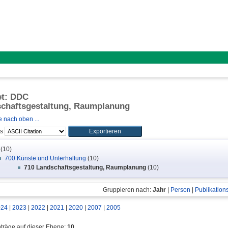
et: DDC
schaftsgestaltung, Raumplanung
 nach oben ...
ls
(10)
700 Künste und Unterhaltung
(10)
710 Landschaftsgestaltung, Raumplanung
(10)
Gruppieren nach:
Jahr
|
Person
|
Publikation
024
|
2023
|
2022
|
2021
|
2020
|
2007
|
2005
nträge auf dieser Ebene:
10
.