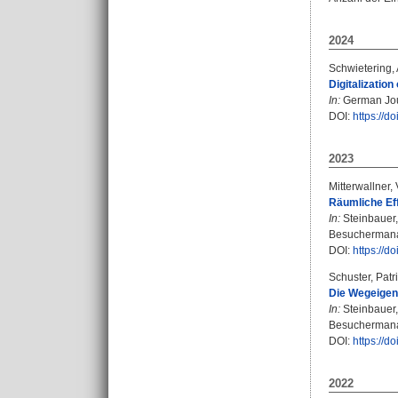
2024
Schwietering,
Digitalization
In:
German Jour
DOI:
https://
2023
Mitterwallner,
Räumliche Eff
In:
Steinbauer
Besuchermanag
DOI:
https://
Schuster, Patr
Die Wegeigen
In:
Steinbauer
Besuchermanag
DOI:
https://
2022