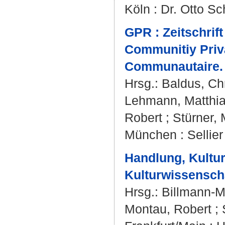
Köln : Dr. Otto S
GPR : Zeitschrif
Communitiy Priv
Communautaire.
Hrsg.:
Baldus, Chr
Lehmann, Matthi
Robert
;
Stürner, 
München : Sellie
Handlung, Kultur,
Kulturwissensch
Hrsg.:
Billmann-M
Montau, Robert
;