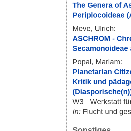
The Genera of A
Periplocoideae 
Meve, Ulrich
:
ASCHROM - Chro
Secamonoideae a
Popal, Mariam
:
Planetarian Citi
Kritik und pädag
(Diasporische(n)
W3 - Werkstatt für
In:
Flucht und gese
Sonstiges