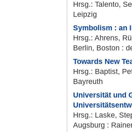
Hrsg.:
Talento, S
Leipzig
Symbolism : an In
Hrsg.:
Ahrens, Rü
Berlin, Boston : d
Towards New Tea
Hrsg.:
Baptist, Pe
Bayreuth
Universität und G
Universitätsentw
Hrsg.:
Laske, Ste
Augsburg : Raine