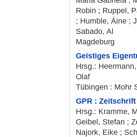
Maria Gabriela
;
M
Robin
;
Ruppel, P
;
Humble, Áine
;
J
Sabado, Al
Magdeburg
Geistiges Eigen
Hrsg.:
Heermann,
Olaf
Tübingen : Mohr 
GPR : Zeitschrif
Hrsg.:
Kramme, Ma
Geibel, Stefan
;
Z
Najork, Eike
;
Sch