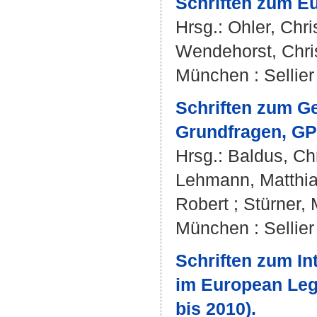
Schriften zum Eu
Hrsg.:
Ohler, Chri
Wendehorst, Chri
München : Sellie
Schriften zum G
Grundfragen, GPR
Hrsg.:
Baldus, Chr
Lehmann, Matthi
Robert
;
Stürner, 
München : Sellie
Schriften zum In
im European Lega
bis 2010).