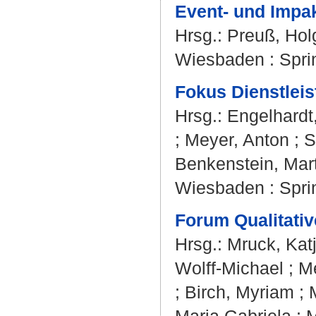
Event- und Impa
Hrsg.:
Preuß, Hol
Wiesbaden : Spri
Fokus Dienstlei
Hrsg.:
Engelhardt
;
Meyer, Anton
;
S
Benkenstein, Mar
Wiesbaden : Spri
Forum Qualitativ
Hrsg.:
Mruck, Kat
Wolff-Michael
;
Me
;
Birch, Myriam
;