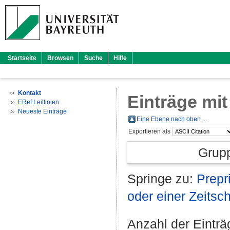
Startseite
Browsen
Suche
Hilfe
Kontakt
Einträge mi
ERef Leitlinien
Neueste Einträge
Eine Ebene nach oben ...
Exportieren als
Grup
Springe zu:
Prepri
oder einer Zeitschr
Anzahl der Eintr