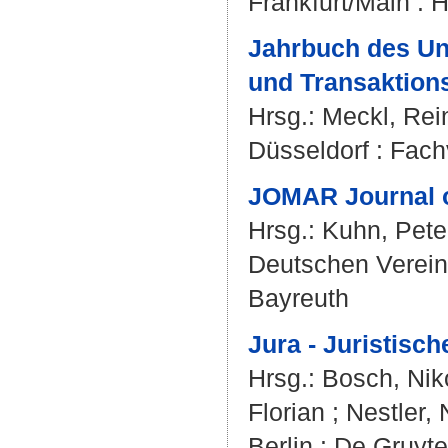
Frankfurt/Main : 
Jahrbuch des Un
und Transaktion
Hrsg.:
Meckl, Rei
Düsseldorf : Fach
JOMAR Journal o
Hrsg.:
Kuhn, Pete
Deutschen Verein
Bayreuth
Jura - Juristisc
Hrsg.:
Bosch, Nik
Florian
;
Nestler, 
Berlin : De Gruyte