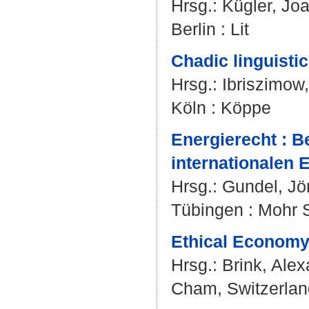
Hrsg.:
Kügler, Jo
Berlin : Lit
Chadic linguisti
Hrsg.:
Ibriszimow,
Köln : Köppe
Energierecht : 
internationalen 
Hrsg.:
Gundel, Jö
Tübingen : Mohr 
Ethical Economy 
Hrsg.:
Brink, Ale
Cham, Switzerland