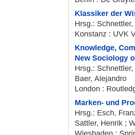
Klassiker der Wi
Hrsg.:
Schnettler,
Konstanz : UVK V
Knowledge, Comm
New Sociology o
Hrsg.:
Schnettler,
Baer, Alejandro
London : Routled
Marken- und Pr
Hrsg.:
Esch, Fran
Sattler, Henrik
;
W
Wiesbaden : Spri