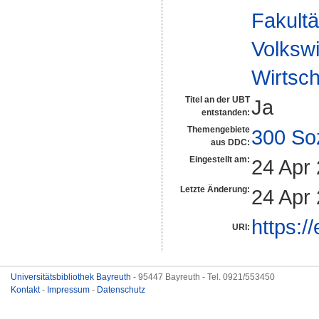
Fakultä
Volkswi
Wirtsch
Titel an der UBT
Ja
entstanden:
Themengebiete
300 So
aus DDC:
Eingestellt am:
24 Apr
Letzte Änderung:
24 Apr
https:/
URI:
Universitätsbibliothek Bayreuth
- 95447 Bayreuth - Tel. 0921/553450
Kontakt
-
Impressum
-
Datenschutz