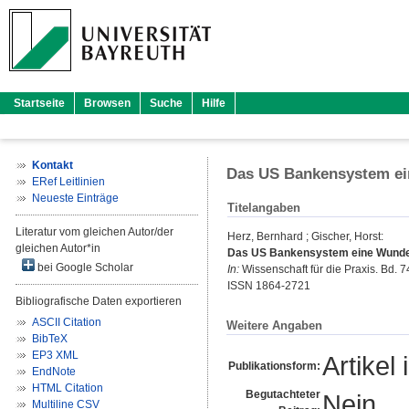
Startseite
Browsen
Suche
Hilfe
Kontakt
Das US Bankensystem ei
ERef Leitlinien
Neueste Einträge
Titelangaben
Literatur vom gleichen Autor/der
Herz, Bernhard
;
Gischer, Horst
:
gleichen Autor*in
Das US Bankensystem eine Wunde
bei Google Scholar
In:
Wissenschaft für die Praxis. Bd. 74
ISSN 1864-2721
Bibliografische Daten exportieren
ASCII Citation
Weitere Angaben
BibTeX
EP3 XML
Artikel 
Publikationsform:
EndNote
HTML Citation
Begutachteter
Nein
Multiline CSV