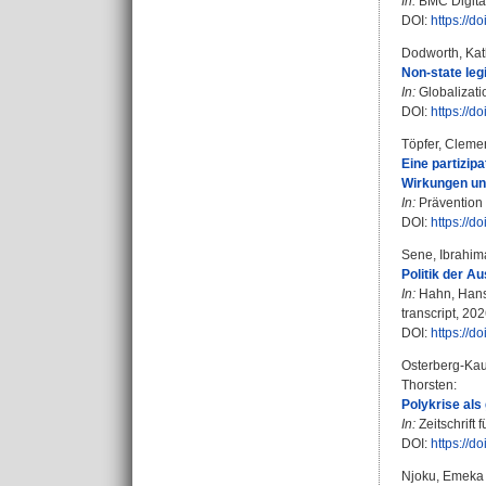
In:
BMC Digital 
DOI:
https://
Dodworth, Kat
Non-state leg
In:
Globalizatio
DOI:
https://
Töpfer, Cleme
Eine partizip
Wirkungen un
In:
Prävention 
DOI:
https://
Sene, Ibrahim
Politik der A
In:
Hahn, Hans
transcript, 202
DOI:
https://
Osterberg-Ka
Thorsten
:
Polykrise als
In:
Zeitschrift 
DOI:
https://
Njoku, Emeka