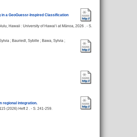
g in a GeoGuessr-Inspired Classification
u, Hawaii : University of Hawaiʻi at Mānoa, 2026 . - S.
Sylvia
;
Bauriedl, Sybille
;
Bawa, Sylvia
;
 regional integration.
15 (2026) Heft 2 . - S. 241-259.