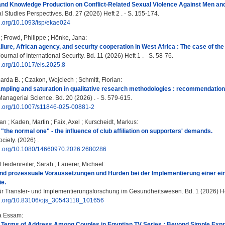
 and Knowledge Production on Conflict-Related Sexual Violence Against Men and
l Studies Perspectives. Bd. 27 (2026) Heft 2 . - S. 155-174.
oi.org/10.1093/isp/ekae024
;
Frowd, Philippe
;
Hönke, Jana
:
ilure, African agency, and security cooperation in West Africa : The case of the
rnal of International Security. Bd. 11 (2026) Heft 1 . - S. 58-76.
oi.org/10.1017/eis.2025.8
arda B.
;
Czakon, Wojciech
;
Schmitt, Florian
:
mpling and saturation in qualitative research methodologies : recommendation
anagerial Science. Bd. 20 (2026) . - S. 579-615.
doi.org/10.1007/s11846-025-00881-2
ian
;
Kaden, Martin
;
Faix, Axel
;
Kurscheidt, Markus
:
"the normal one" - the influence of club affiliation on supporters' demands.
ciety. (2026) .
doi.org/10.1080/14660970.2026.2680286
Heidenreiter, Sarah
;
Lauerer, Michael
:
und prozessuale Voraussetzungen und Hürden bei der Implementierung einer ei
ie.
 für Transfer- und Implementierungsforschung im Gesundheitswesen. Bd. 1 (2026) Heft
doi.org/10.83106/ojs_30543118_101656
a Essam
:
e Terms of Address Among Couples in Egyptian TV Series : Beyond Simple Expr