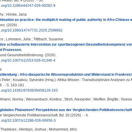
Health. Bd. 4 (2026) . - 50.
doi.org/10.1186/s44247-026-00282-9
hy
;
Hönke, Jana
:
itimation as practice: the multiplicit making of public authority in Afro-Chines
ns. (2026) .
doi.org/10.1080/14747731.2025.2599692
ns
;
Lohmann, Julia
;
Tittlbach, Susanne
:
ative schulbasierte Intervention zur sportbezogenen Gesundheitskompetenz vo
d Prozessen.
und Gesundheitsförderung. (2026) .
doi.org/10.1007/s11553-026-01346-4
a
:
usblendung : Afro-diasporische Wissensproduktion und Widerstand in Frankrei
 Peter
;
Kouakou, Sylvestre
(Hrsg.): Afrika-Wissen : Transdisziplinäre Analysen zu
6 . - S. 163-181
doi.org/10.14361/9783839458129-163
ufmann, Norma
;
Weissenbach, Kristina
;
Stroh, Alexander
;
Weiffen, Brigitte
;
Noesse
 globales Phänomen? Perspektiven aus der Vergleichenden Politikwissenschaft
für Vergleichende Politikwissenschaft. Bd. 20 (2026) . - 4.
doi.org/10.1007/s12286-026-00656-3
 Thaddues
;
Akintayo, Joshua
;
Mohammed, Idris
: