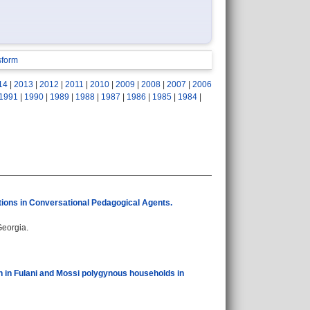
sform
14
|
2013
|
2012
|
2011
|
2010
|
2009
|
2008
|
2007
|
2006
1991
|
1990
|
1989
|
1988
|
1987
|
1986
|
1985
|
1984
|
tions in Conversational Pedagogical Agents.
Georgia.
on in Fulani and Mossi polygynous households in