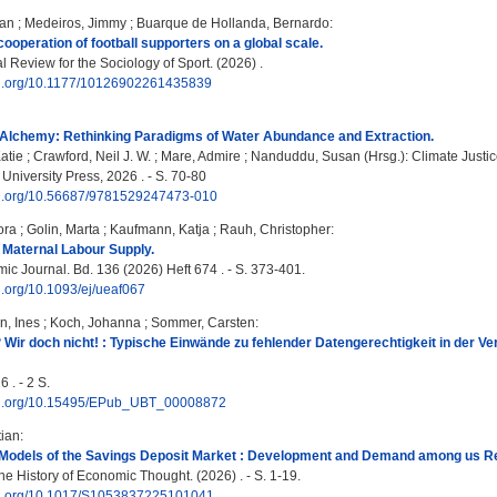
ian
;
Medeiros, Jimmy
;
Buarque de Hollanda, Bernardo
:
cooperation of football supporters on a global scale.
l Review for the Sociology of Sport. (2026) .
doi.org/10.1177/10126902261435839
Alchemy: Rethinking Paradigms of Water Abundance and Extraction.
atie
;
Crawford, Neil J. W.
;
Mare, Admire
;
Nanduddu, Susan
(Hrsg.): Climate Justic
ol University Press, 2026 . - S. 70-80
doi.org/10.56687/9781529247473-010
ora
;
Golin, Marta
;
Kaufmann, Katja
;
Rauh, Christopher
:
 Maternal Labour Supply.
c Journal. Bd. 136 (2026) Heft 674 . - S. 373-401.
oi.org/10.1093/ej/ueaf067
, Ines
;
Koch, Johanna
;
Sommer, Carsten
:
Wir doch nicht! : Typische Einwände zu fehlender Datengerechtigkeit in der V
 . - 2 S.
doi.org/10.15495/EPub_UBT_00008872
ian
:
Models of the Savings Deposit Market : Development and Demand among us Re
he History of Economic Thought. (2026) . - S. 1-19.
doi.org/10.1017/S1053837225101041