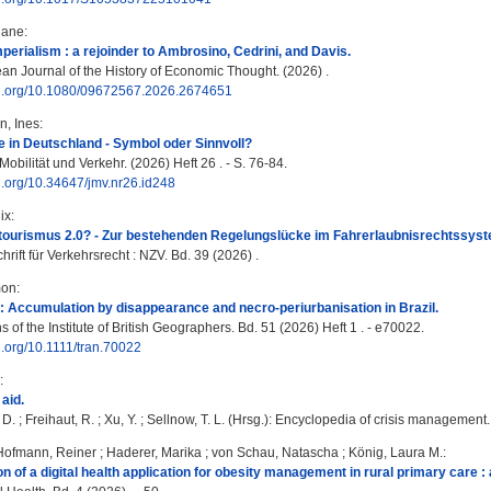
iane
:
erialism : a rejoinder to Ambrosino, Cedrini, and Davis.
n Journal of the History of Economic Thought. (2026) .
doi.org/10.1080/09672567.2026.2674651
, Ines
:
e in Deutschland - Symbol oder Sinnvoll?
Mobilität und Verkehr. (2026) Heft 26 . - S. 76-84.
oi.org/10.34647/jmv.nr26.id248
ix
:
tourismus 2.0? - Zur bestehenden Regelungslücke im Fahrerlaubnisrechtssyst
rift für Verkehrsrecht : NZV. Bd. 39 (2026) .
mon
:
 : Accumulation by disappearance and necro-periurbanisation in Brazil.
 of the Institute of British Geographers. Bd. 51 (2026) Heft 1 . - e70022.
oi.org/10.1111/tran.70022
:
aid.
 D.
;
Freihaut, R.
;
Xu, Y.
;
Sellnow, T. L.
(Hrsg.): Encyclopedia of crisis management.
Hofmann, Reiner
;
Haderer, Marika
;
von Schau, Natascha
;
König, Laura M.
:
n of a digital health application for obesity management in rural primary care 