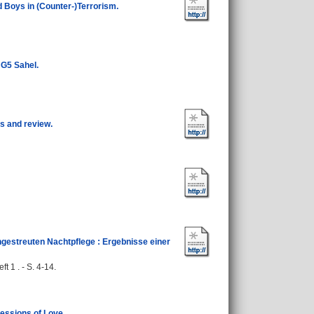
 Boys in (Counter-)Terrorism.
 G5 Sahel.
s and review.
ngestreuten Nachtpflege : Ergebnisse einer
 1 . - S. 4-14.
essions of Love.