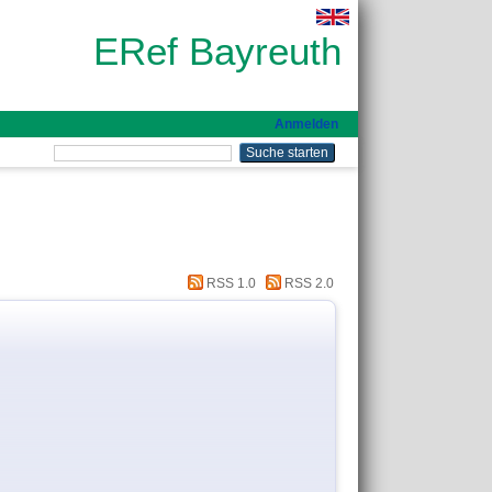
ERef Bayreuth
Anmelden
RSS 1.0
RSS 2.0