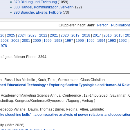
370 Bildung und Erziehung
(1059)
380 Handel, Kommunikation, Verkehr
(122)
390 Bräuche, Etikette, Folklore
(73)
Gruppieren nach:
Jahr
|
Person
|
Publikation
026
|
2025
|
2024
|
2023
|
2022
|
2021
|
2020
|
2019
|
2018
|
2017
|
2016
|
2015
|
20
|
2003
|
2002
|
2001
|
2000
|
1999
|
1998
|
1997
|
1996
|
1995
|
1994
|
1993
|
1992
|
1978
nträge auf dieser Ebene:
2294
.
n
;
Ross, Lisa Michelle
;
Koch, Timo
;
Germelmann, Claas Christian
:
ased Educational Technology : Exploring Student Typologies and Human-AI Rela
:
Academy of Marketing Science Annual Conference , 12.-14.05.2026 , Savannah, 
gsbeitrag: Kongress/Konferenz/Symposium/Tagung , Vortrag )
sbeogo Viviane
;
Daum, Thomas
;
Birner, Regina
;
Alber, Erdmute
:
like ploughing bulls" : a comparative analysis of power relations and cooperati
.
ty. (März 2026) .