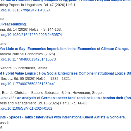
ing Papers in Linguistics. Bd. 47 (2026) Heft 1 .
oi.org/10.33137/twpl.v47i1.45024
hua
:
l Peacebuilding.
g. Bd. 14 (2026) Heft 2 . - S. 144-163.
doi.org/10.1080/21647259.2025.2450574
iane
:
, Yet Little to Say: Economics Imperialism in the Economics of Climate Change.
adical Political Economics. (2026) .
doi.org/10.1177/04866134251415573
exandra
;
Sundermeier, Janina
:
 Hybrid Value Logics : How Social Enterprises Combine Institutional Logics Dif
ociety. Bd. 65 (2026) Heft 5 . - 1282 --1321.
doi.org/10.1177/00076503251350441
;
Brandt, Christian
;
Bauers, Sebastian Björn
;
Hovemann, Gregor
:
s an exit” : an analysis of German soccer fans' tendencies to abandon their (fo
ness and Management. Bd. 16 (2026) Heft 1 . - S. 66-83.
doi.org/10.1108/SBM-11-2024-0162
hts - Spaces - Talks : Interviews with International Guest Artists & Scholars.
yreuth
26