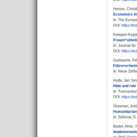
Heisse, Christ
Economics imp
In:
The Europea
DOI:
https://
Kawgan-Kagan
Frauen*abteil
In:
Journal für 
DOI:
https://d
Guillaume, Fel
Führerschein
In:
Neue Zeitsch
Hutta, Jan Si
Hide and rule
In:
Transactions
DOI:
https://d
Glasman, Joël
Humanitarian 
In:
Sellnow, D.
Bader, Alisa
;
Implementatio