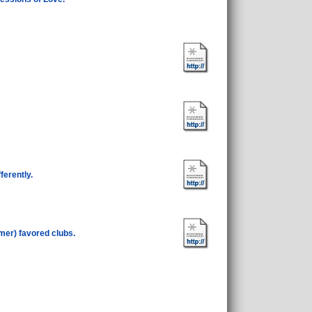
ferently.
rmer) favored clubs.