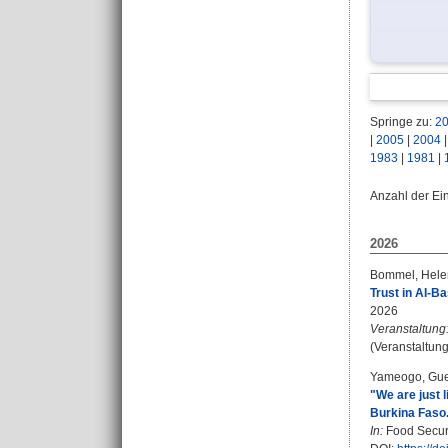
Springe zu:
2
|
2005
|
2004
1983
|
1981
|
Anzahl der Ei
2026
Bommel, Hele
Trust in AI-B
2026
Veranstaltung
(Veranstaltun
Yameogo, Gue
"We are just 
Burkina Faso
In:
Food Securi