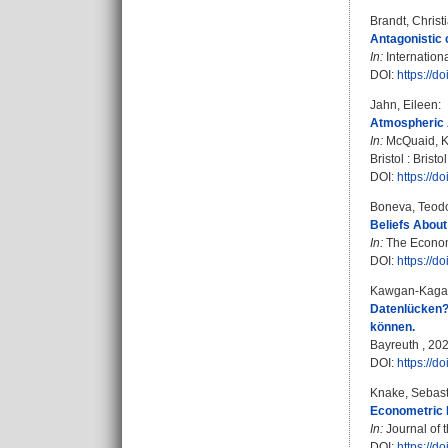
Brandt, Christ
Antagonistic 
In:
Internationa
DOI:
https://
Jahn, Eileen
:
Atmospheric 
In:
McQuaid, K
Bristol : Brist
DOI:
https://
Boneva, Teod
Beliefs About
In:
The Economi
DOI:
https://d
Kawgan-Kagan
Datenlücken? 
können.
Bayreuth , 2026
DOI:
https://
Knake, Sebast
Econometric 
In:
Journal of t
DOI:
https://