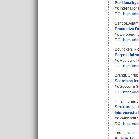
Positionality
In:
Internationa
DOI:
https://d
Sandor, Adam
Productive Fa
In:
European Jou
DOI:
https://d
Bouncken, Ric
Purposeful sa
In:
Review of M
DOI:
https://
Brandt, Christ
Searching for 
In:
Soccer & So
DOI:
https://
Hinz, Florian
;
Strukturelle 
Interviewstud
In:
Zeitschrift
DOI:
https://
Farag, Hasna
Stylistic Lov