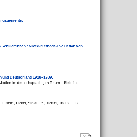
e engagements.
n Schüler:innen : Mixed-methods-Evaluation von
ch und Deutschland 1918–1939.
 Medien im deutschsprachigen Raum. - Bielefeld :
lt, Nele
;
Pickel, Susanne
;
Richter, Thomas
;
Faas,
.