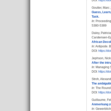
DOI:
https://
Goutier, Marc
Guess, Learn,
Task.
In:
Proceedings
5380-5389
Daley, Patricia
Carstensen-E
African Decol
In:
Antipode. Bd
DOI:
https://d
Jephson, Nick
After the intr
In:
Managing Sp
DOI:
https://
Stroh, Alexan
The ambiguiti
In:
The Round T
DOI:
https://
Guillaume, Fel
Anmerkung zu 
In:
Gewerbliche