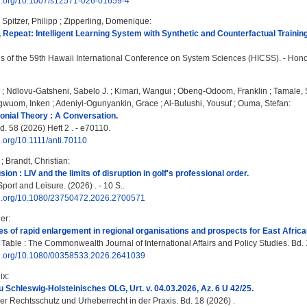
doi.org/10.1007/s12571-026-01659-4
;
Spitzer, Philipp
;
Zipperling, Domenique
:
 Repeat: Intelligent Learning System with Synthetic and Counterfactual Trainin
 of the 59th Hawaii International Conference on System Sciences (HICSS). - Honolul
;
Ndlovu-Gatsheni, Sabelo J.
;
Kimari, Wangui
;
Obeng-Odoom, Franklin
;
Tamale, 
gwuom, Inken
;
Adeniyi-Ogunyankin, Grace
;
Al-Bulushi, Yousuf
;
Ouma, Stefan
:
onial Theory : A Conversation.
. 58 (2026) Heft 2 . - e70110.
oi.org/10.1111/anti.70110
;
Brandt, Christian
:
usion : LIV and the limits of disruption in golf's professional order.
ort and Leisure. (2026) . - 10 S..
doi.org/10.1080/23750472.2026.2700571
der
:
es of rapid enlargement in regional organisations and prospects for East African
able : The Commonwealth Journal of International Affairs and Policy Studies. Bd. 1
doi.org/10.1080/00358533.2026.2641039
ix
:
Schleswig-Holsteinisches OLG, Urt. v. 04.03.2026, Az. 6 U 42/25.
r Rechtsschutz und Urheberrecht in der Praxis. Bd. 18 (2026) .