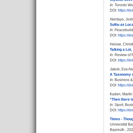
In:
Toronto Work
DOI:
https://d
Akintayo, Jos
Sulhu as Loca
In:
Peacebuildin
DOI:
https://
Heisse, Christ
Talking a Lot
In:
Review of R
DOI:
https://
Jakob, Eva Al
A Taxonomy of
In:
Business & S
DOI:
https://
Kaden, Martin
“Then there i
In:
Sport, Busi
DOI:
https://
Times - Thoug
Universität Ba
Bayreuth , 20