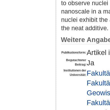
to observe nuclei
nanoscale in a ma
nuclei exhibit the
the neat additive.
Weitere Angab
Artikel 
Publikationsform:
Begutachteter
Ja
Beitrag:
Institutionen der
Fakultä
Universität:
Fakultä
Geowis
Fakultä