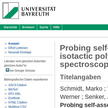
Startseite
Browsen
Suche
Hilfe
Kontakt
Probing sel
ERef Leitlinien
Neueste Einträge
isotactic p
Literatur vom gleichen Autor/der
spectrosco
gleichen Autor*in
bei Google Scholar
Titelangaben
Bibliografische Daten exportieren
ASCII Citation
Schmidt, Marko
;
BibTeX
EP3 XML
Werner
;
Senker,
EndNote
HTML Citation
Probing self-ass
Multiline CSV