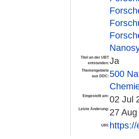
Forsch
Forsch
Forsch
Nanosy
Titel an der UBT
Ja
entstanden:
Themengebiete
500 Na
aus DDC:
Chemi
Eingestellt am:
02 Jul 
Letzte Änderung:
27 Aug
https:/
URI: