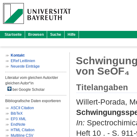
Startseite
Browsen
Suche
Hilfe
Kontakt
Schwingungs
ERef Leitlinien
Neueste Einträge
von SeOF₄
Literatur vom gleichen Autor/der
gleichen Autor*in
Titelangaben
bei Google Scholar
Willert-Porada, M
Bibliografische Daten exportieren
ASCII Citation
Schwingungsspek
BibTeX
EP3 XML
In:
Spectrochimica
EndNote
HTML Citation
Heft 10 . - S. 911
Multiline CSV