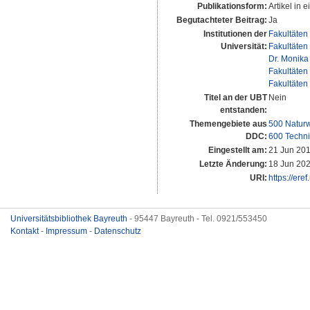
Publikationsform:
Artikel in e
Begutachteter Beitrag:
Ja
Institutionen der
Fakultäten
Universität:
Fakultäten
Dr. Monika
Fakultäten
Fakultäten
Titel an der UBT
Nein
entstanden:
Themengebiete aus
500 Naturw
DDC:
600 Techni
Eingestellt am:
21 Jun 201
Letzte Änderung:
18 Jun 202
URI:
https://ere
Universitätsbibliothek Bayreuth
- 95447 Bayreuth - Tel. 0921/553450
Kontakt
-
Impressum
-
Datenschutz