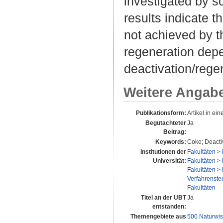
investigated by 
results indicate th
not achieved by t
regeneration depe
deactivation/rege
Weitere Angab
Publikationsform:
Artikel in eine
Begutachteter
Ja
Beitrag:
Keywords:
Coke; Deacti
Institutionen der
Fakultäten
>
Universität:
Fakultäten
>
Fakultäten
>
Verfahrenstec
Fakultäten
Titel an der UBT
Ja
entstanden:
Themengebiete aus
500 Naturwis