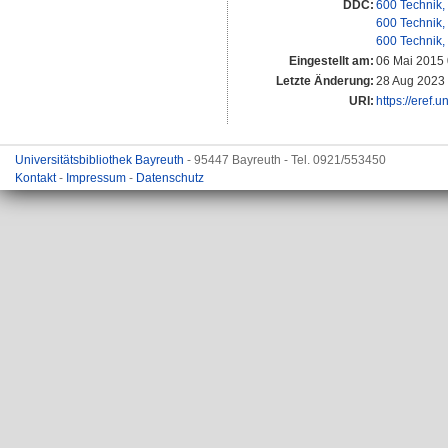
DDC:
600 Technik,
600 Technik,
600 Technik,
Eingestellt am:
06 Mai 2015 
Letzte Änderung:
28 Aug 2023
URI:
https://eref.
Universitätsbibliothek Bayreuth
- 95447 Bayreuth - Tel. 0921/553450
Kontakt
-
Impressum
-
Datenschutz