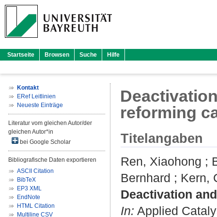
Startseite
Browsen
Suche
Hilfe
Kontakt
Deactivation
ERef Leitlinien
Neueste Einträge
reforming ca
Literatur vom gleichen Autor/der
gleichen Autor*in
Titelangaben
bei Google Scholar
Ren, Xiaohong
;
Bibliografische Daten exportieren
ASCII Citation
Bernhard
;
Kern, 
BibTeX
EP3 XML
Deactivation and
EndNote
HTML Citation
In:
Applied Catalys
Multiline CSV