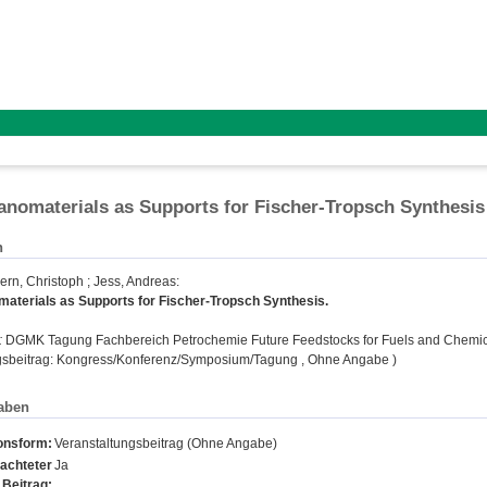
nomaterials as Supports for Fischer-Tropsch Synthesis
n
ern, Christoph
;
Jess, Andreas
:
aterials as Supports for Fischer-Tropsch Synthesis.
:
DGMK Tagung Fachbereich Petrochemie Future Feedstocks for Fuels and Chemicals
gsbeitrag: Kongress/Konferenz/Symposium/Tagung , Ohne Angabe )
aben
ionsform:
Veranstaltungsbeitrag (Ohne Angabe)
achteter
Ja
Beitrag: