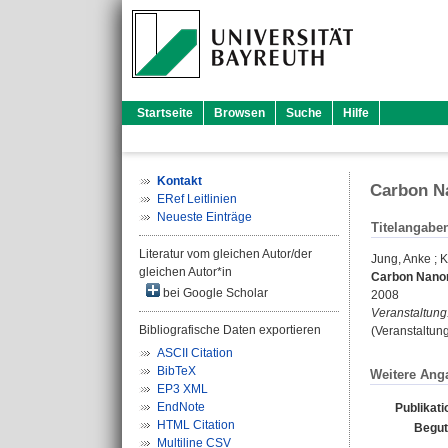
Startseite
Browsen
Suche
Hilfe
Kontakt
Carbon Na
ERef Leitlinien
Neueste Einträge
Titelangabe
Literatur vom gleichen Autor/der
Jung, Anke
;
K
gleichen Autor*in
Carbon Nanom
bei Google Scholar
2008
Veranstaltung
Bibliografische Daten exportieren
(Veranstaltun
ASCII Citation
BibTeX
Weitere Ang
EP3 XML
EndNote
Publikat
HTML Citation
Begut
Multiline CSV