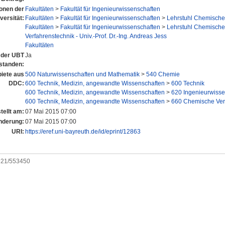
ionen der
Fakultäten
>
Fakultät für Ingenieurwissenschaften
versität:
Fakultäten
>
Fakultät für Ingenieurwissenschaften
>
Lehrstuhl Chemische
Fakultäten
>
Fakultät für Ingenieurwissenschaften
>
Lehrstuhl Chemische
Verfahrenstechnik - Univ.-Prof. Dr.-Ing. Andreas Jess
Fakultäten
n der UBT
Ja
standen:
iete aus
500 Naturwissenschaften und Mathematik
>
540 Chemie
DDC:
600 Technik, Medizin, angewandte Wissenschaften
>
600 Technik
600 Technik, Medizin, angewandte Wissenschaften
>
620 Ingenieurwisse
600 Technik, Medizin, angewandte Wissenschaften
>
660 Chemische Ver
tellt am:
07 Mai 2015 07:00
nderung:
07 Mai 2015 07:00
URI:
https://eref.uni-bayreuth.de/id/eprint/12863
0921/553450