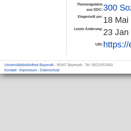
Themengebiete
300 So
aus DDC:
Eingestellt am:
18 Mai
Letzte Änderung:
23 Jan
https:/
URI:
Universitätsbibliothek Bayreuth
- 95447 Bayreuth - Tel. 0921/553450
Kontakt
-
Impressum
-
Datenschutz