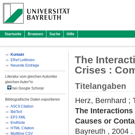
Startseite
Browsen
Suche
Hilfe
Kontakt
The Interac
ERef Leitlinien
Neueste Einträge
Crises : Co
Literatur vom gleichen Autor/der
gleichen Autor*in
Titelangaben
bei Google Scholar
Herz, Bernhard
;
Bibliografische Daten exportieren
ASCII Citation
The Interaction
BibTeX
EP3 XML
Causes or Conta
EndNote
HTML Citation
Bayreuth , 2004 . 
Multiline CSV