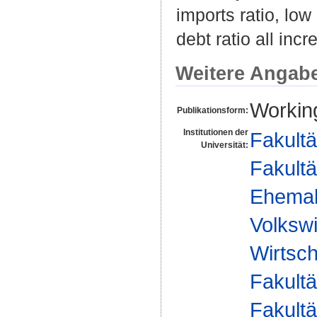
imports ratio, lo
debt ratio all inc
Weitere Angab
Workin
Publikationsform:
Institutionen der
Fakultä
Universität:
Fakultä
Ehemal
Volkswi
Wirtsch
Fakultä
Fakultä