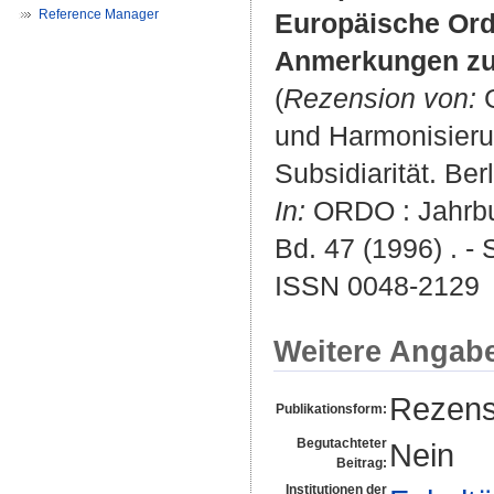
Reference Manager
Europäische Ordn
Anmerkungen zu
(
Rezension von:
G
und Harmonisieru
Subsidiarität. Ber
In:
ORDO : Jahrbuc
Bd. 47 (1996) . - 
ISSN 0048-2129
Weitere Angab
Rezens
Publikationsform:
Begutachteter
Nein
Beitrag:
Institutionen der