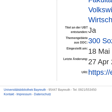
Volkswi
Wirtsch
Titel an der UBT
Ja
entstanden:
Themengebiete
300 So
aus DDC:
Eingestellt am:
18 Mai
Letzte Änderung:
27 Apr
https:/
URI:
Universitätsbibliothek Bayreuth
- 95447 Bayreuth - Tel. 0921/553450
Kontakt
-
Impressum
-
Datenschutz