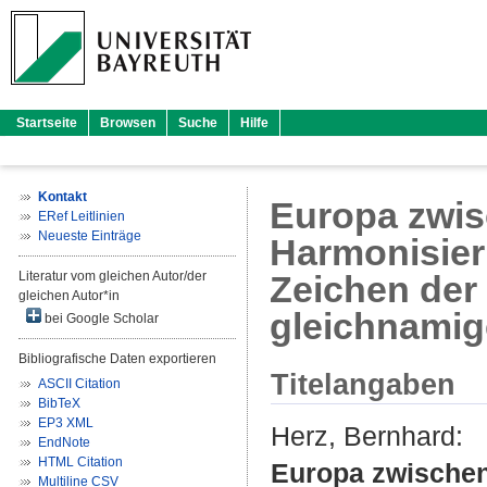
Startseite
Browsen
Suche
Hilfe
Kontakt
Europa zwi
ERef Leitlinien
Neueste Einträge
Harmonisier
Literatur vom gleichen Autor/der
Zeichen der
gleichen Autor*in
gleichnami
bei Google Scholar
Bibliografische Daten exportieren
Titelangaben
ASCII Citation
BibTeX
EP3 XML
Herz, Bernhard
:
EndNote
HTML Citation
Europa zwische
Multiline CSV