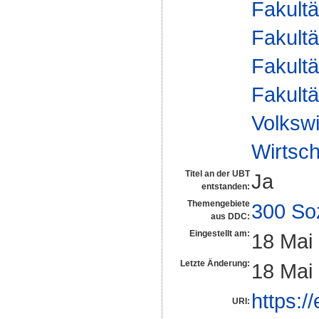
Fakultä
Fakultä
Fakultä
Fakultä
Volkswi
Wirtsch
Titel an der UBT
Ja
entstanden:
Themengebiete
300 So
aus DDC:
Eingestellt am:
18 Mai
Letzte Änderung:
18 Mai
https:/
URI: