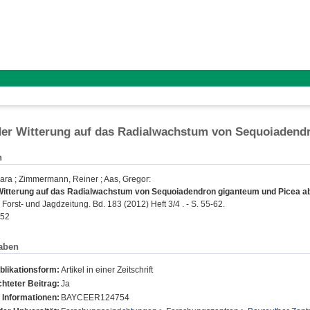
der Witterung auf das Radialwachstum von Sequoiadend
n
mara
;
Zimmermann, Reiner
;
Aas, Gregor
:
 Witterung auf das Radialwachstum von Sequoiadendron giganteum und Picea ab
Forst- und Jagdzeitung. Bd. 183 (2012) Heft 3/4 . - S. 55-62.
852
aben
blikationsform:
Artikel in einer Zeitschrift
hteter Beitrag:
Ja
 Informationen:
BAYCEER124754