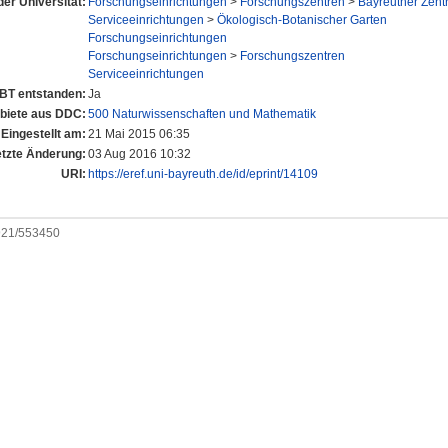
der Universität:
Forschungseinrichtungen
>
Forschungszentren
>
Bayreuther Zent
Serviceeinrichtungen
>
Ökologisch-Botanischer Garten
Forschungseinrichtungen
Forschungseinrichtungen
>
Forschungszentren
Serviceeinrichtungen
UBT entstanden:
Ja
iete aus DDC:
500 Naturwissenschaften und Mathematik
Eingestellt am:
21 Mai 2015 06:35
etzte Änderung:
03 Aug 2016 10:32
URI:
https://eref.uni-bayreuth.de/id/eprint/14109
0921/553450