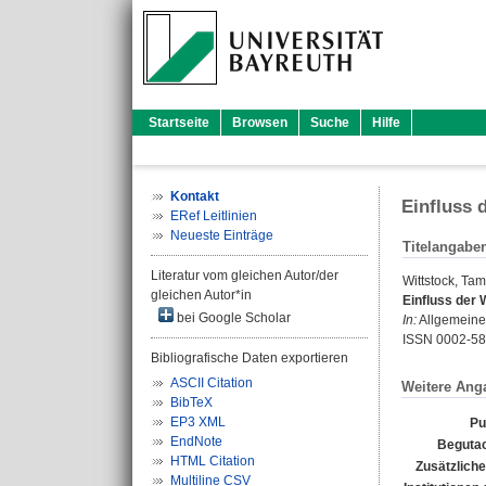
Startseite
Browsen
Suche
Hilfe
Kontakt
Einfluss 
ERef Leitlinien
Neueste Einträge
Titelangabe
Literatur vom gleichen Autor/der
Wittstock, Ta
gleichen Autor*in
Einfluss der
bei Google Scholar
In:
Allgemeine 
ISSN 0002-5
Bibliografische Daten exportieren
ASCII Citation
Weitere Ang
BibTeX
EP3 XML
Pu
EndNote
Begutac
HTML Citation
Zusätzliche
Multiline CSV