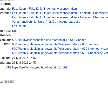
Beitrag:
ionen der
Fakultäten
>
Fakultät für Ingenieurwissenschaften
versität:
Fakultäten
>
Fakultät für Ingenieurwissenschaften
>
Lehrstuhl Chemische
Fakultäten
>
Fakultät für Ingenieurwissenschaften
>
Lehrstuhl Chemische
Verfahrenstechnik - Univ.-Prof. Dr.-Ing. Andreas Jess
Fakultäten
n der UBT
Nein
standen:
iete aus
500 Naturwissenschaften und Mathematik
>
540 Chemie
DDC:
600 Technik, Medizin, angewandte Wissenschaften
>
600 Technik
600 Technik, Medizin, angewandte Wissenschaften
>
620 Ingenieurwisse
600 Technik, Medizin, angewandte Wissenschaften
>
660 Chemische Ver
tellt am:
27 Mai 2015 14:57
nderung:
27 Mai 2015 14:57
URI:
https://eref.uni-bayreuth.de/id/eprint/14169
0921/553450