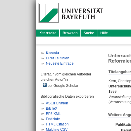
Startseite
Browsen
Suche
Hilfe
Kontakt
Untersuch
ERef Leitlinien
Reformie
Neueste Einträge
Titelangabe
Literatur vom gleichen Autor/der
gleichen Autor*in
Kern, Christo
bei Google Scholar
Untersuchung
1999
Bibliografische Daten exportieren
Veranstaltung
(Veranstaltun
ASCII Citation
BibTeX
EP3 XML
Weitere Ang
EndNote
HTML Citation
Publikat
Multiline CSV
Begut