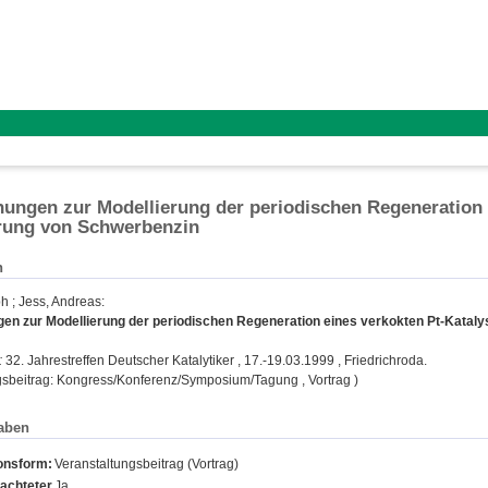
ungen zur Modellierung der periodischen Regeneration 
rung von Schwerbenzin
n
ph
;
Jess, Andreas
:
en zur Modellierung der periodischen Regeneration eines verkokten Pt-Kataly
:
32. Jahrestreffen Deutscher Katalytiker , 17.-19.03.1999 , Friedrichroda.
gsbeitrag: Kongress/Konferenz/Symposium/Tagung , Vortrag )
aben
ionsform:
Veranstaltungsbeitrag (Vortrag)
achteter
Ja