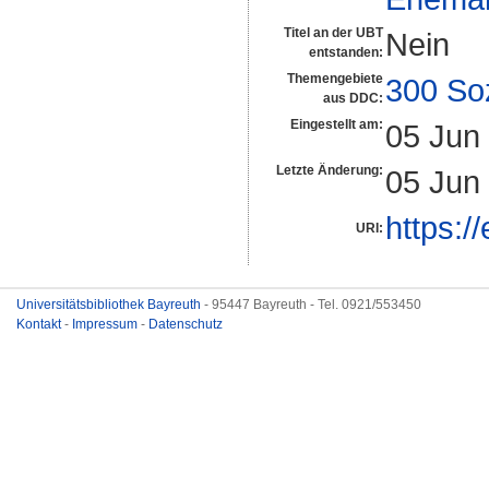
Titel an der UBT
Nein
entstanden:
Themengebiete
300 So
aus DDC:
Eingestellt am:
05 Jun
Letzte Änderung:
05 Jun
https:/
URI:
Universitätsbibliothek Bayreuth
- 95447 Bayreuth - Tel. 0921/553450
Kontakt
-
Impressum
-
Datenschutz