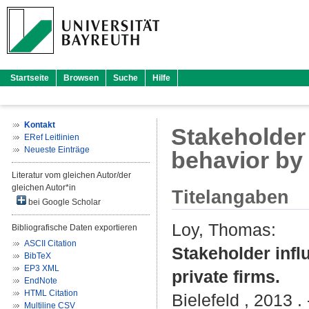
Startseite
Browsen
Suche
Hilfe
Kontakt
Stakeholder
ERef Leitlinien
Neueste Einträge
behavior by
Literatur vom gleichen Autor/der
gleichen Autor*in
Titelangaben
bei Google Scholar
Loy, Thomas
:
Bibliografische Daten exportieren
ASCII Citation
Stakeholder inf
BibTeX
EP3 XML
private firms.
EndNote
HTML Citation
Bielefeld , 2013 .
Multiline CSV