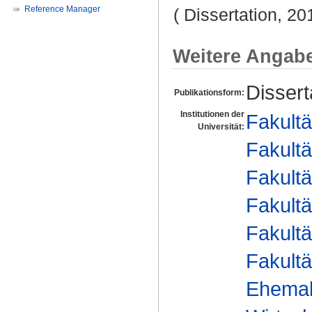
Reference Manager
( Dissertation, 20
Weitere Angab
Dissert
Publikationsform:
Institutionen der
Fakultä
Universität:
Fakultä
Fakultä
Fakultä
Fakultä
Fakultä
Ehemal