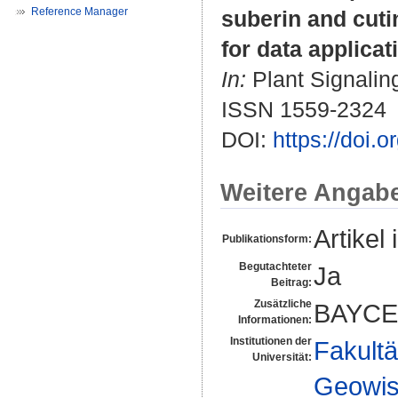
Reference Manager
suberin and cut
for data applicat
In:
Plant Signaling
ISSN 1559-2324
DOI:
https://doi.
Weitere Angab
Artikel 
Publikationsform:
Begutachteter
Ja
Beitrag:
Zusätzliche
BAYCE
Informationen:
Institutionen der
Fakultä
Universität:
Geowis