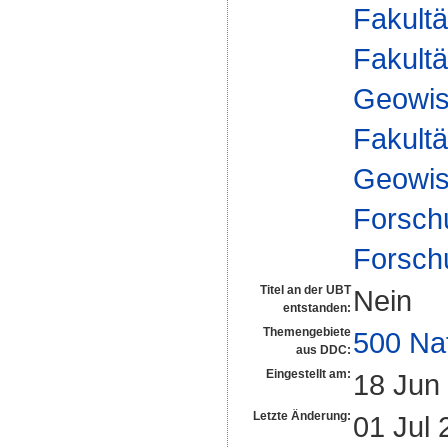
Fakultä
Fakultä
Geowis
Fakultä
Geowis
Forsch
Forsch
Titel an der UBT
Nein
entstanden:
Themengebiete
500 Na
aus DDC:
Eingestellt am:
18 Jun
Letzte Änderung:
01 Jul 