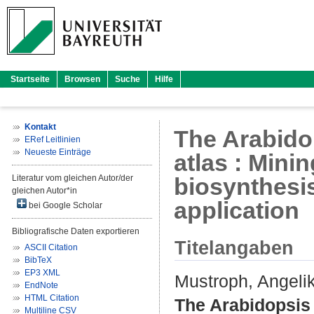
Startseite
Browsen
Suche
Hilfe
Kontakt
The Arabido
ERef Leitlinien
Neueste Einträge
atlas : Mini
Literatur vom gleichen Autor/der
biosynthesi
gleichen Autor*in
application
bei Google Scholar
Bibliografische Daten exportieren
Titelangaben
ASCII Citation
BibTeX
EP3 XML
Mustroph, Angeli
EndNote
HTML Citation
The Arabidopsis 
Multiline CSV