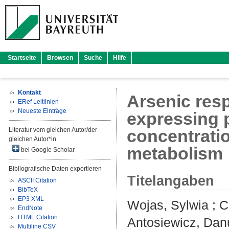
Startseite
Browsen
Suche
Hilfe
Kontakt
Arsenic res
ERef Leitlinien
Neueste Einträge
expressing p
Literatur vom gleichen Autor/der
concentrati
gleichen Autor*in
metabolism
bei Google Scholar
Bibliografische Daten exportieren
Titelangaben
ASCII Citation
BibTeX
EP3 XML
Wojas, Sylwia
;
C
EndNote
HTML Citation
Antosiewicz, Dan
Multiline CSV