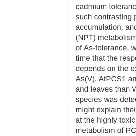
cadmium tolerance
such contrasting 
accumulation, and
(NPT) metabolism.
of As-tolerance, 
time that the res
depends on the ex
As(V), AtPCS1 an
and leaves than W
species was dete
might explain the
at the highly tox
metabolism of PCS