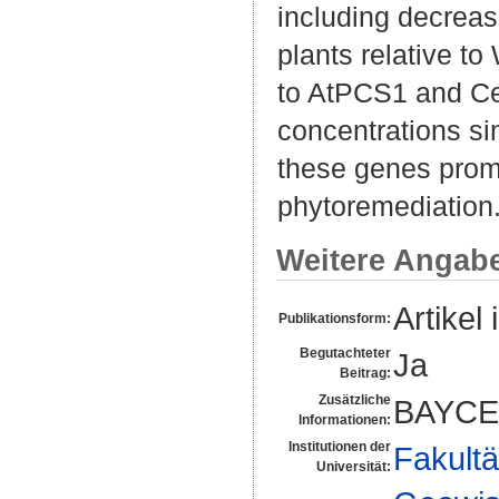
including decreas
plants relative t
to AtPCS1 and Ce
concentrations si
these genes promi
phytoremediation
Weitere Angab
Artikel 
Publikationsform:
Begutachteter
Ja
Beitrag:
Zusätzliche
BAYCE
Informationen:
Institutionen der
Fakultä
Universität: