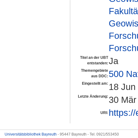
Fakultä
Geowis
Forsch
Forsch
Titel an der UBT
Ja
entstanden:
Themengebiete
500 Na
aus DDC:
Eingestellt am:
18 Jun
Letzte Änderung:
30 Mär
https:/
URI:
Universitätsbibliothek Bayreuth
- 95447 Bayreuth - Tel. 0921/553450