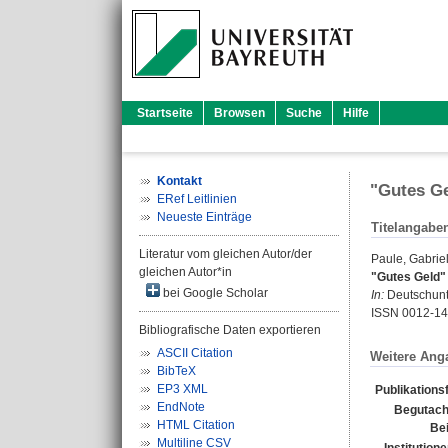
Startseite
Browsen
Suche
Hilfe
Kontakt
"Gutes Ge
ERef Leitlinien
Neueste Einträge
Titelangabe
Literatur vom gleichen Autor/der
Paule, Gabrie
gleichen Autor*in
"Gutes Geld"
bei Google Scholar
In:
Deutschunte
ISSN 0012-1
Bibliografische Daten exportieren
ASCII Citation
Weitere Ang
BibTeX
EP3 XML
Publikations
EndNote
Begutach
HTML Citation
Bei
Multiline CSV