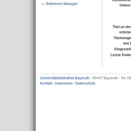
Institution
Reference Manager
Univer
Titel an de
entsta
Themenge
aus
Eingestell
Letzte Ände
Universitätsbibliothek Bayreuth
- 95447 Bayreuth - Tel. 
Kontakt
-
Impressum
-
Datenschutz