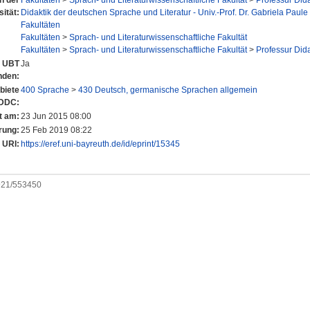
en der
Fakultäten
>
Sprach- und Literaturwissenschaftliche Fakultät
>
Professur Did
sität:
Didaktik der deutschen Sprache und Literatur - Univ.-Prof. Dr. Gabriela Paule
Fakultäten
Fakultäten
>
Sprach- und Literaturwissenschaftliche Fakultät
Fakultäten
>
Sprach- und Literaturwissenschaftliche Fakultät
>
Professur Did
r UBT
Ja
nden:
biete
400 Sprache
>
430 Deutsch, germanische Sprachen allgemein
 DDC:
t am:
23 Jun 2015 08:00
rung:
25 Feb 2019 08:22
URI:
https://eref.uni-bayreuth.de/id/eprint/15345
0921/553450