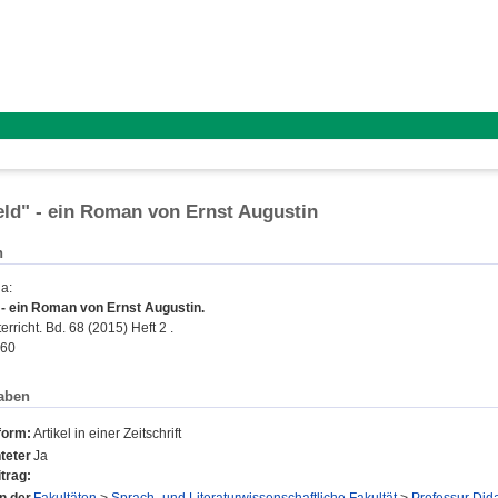
ld" - ein Roman von Ernst Augustin
n
la
:
 - ein Roman von Ernst Augustin.
rricht. Bd. 68 (2015) Heft 2 .
460
aben
form:
Artikel in einer Zeitschrift
teter
Ja
trag: