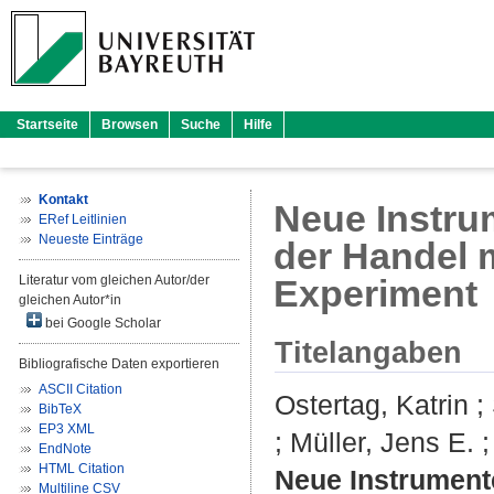
Startseite
Browsen
Suche
Hilfe
Kontakt
Neue Instru
ERef Leitlinien
Neueste Einträge
der Handel 
Literatur vom gleichen Autor/der
Experiment
gleichen Autor*in
bei Google Scholar
Titelangaben
Bibliografische Daten exportieren
ASCII Citation
Ostertag, Katrin
;
BibTeX
EP3 XML
;
Müller, Jens E.
EndNote
HTML Citation
Neue Instrumente
Multiline CSV