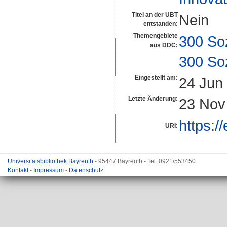
Titel an der UBT
Nein
entstanden:
Themengebiete
300 So
aus DDC:
300 So
Eingestellt am:
24 Jun
Letzte Änderung:
23 Nov
https:/
URI:
Universitätsbibliothek Bayreuth
- 95447 Bayreuth - Tel. 0921/553450
Kontakt
-
Impressum
-
Datenschutz