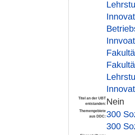
Lehrstu
Innova
Betrieb
Innvoat
Fakultä
Fakultä
Lehrstu
Innova
Titel an der UBT
Nein
entstanden:
Themengebiete
300 So
aus DDC:
300 So