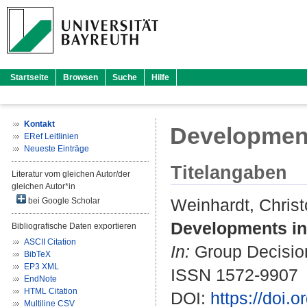
Startseite
Browsen
Suche
Hilfe
Kontakt
Development
ERef Leitlinien
Neueste Einträge
Titelangaben
Literatur vom gleichen Autor/der
gleichen Autor*in
Weinhardt, Christ
bei Google Scholar
Developments in
Bibliografische Daten exportieren
ASCII Citation
In:
Group Decision 
BibTeX
EP3 XML
ISSN 1572-9907
EndNote
HTML Citation
DOI:
https://doi.
Multiline CSV