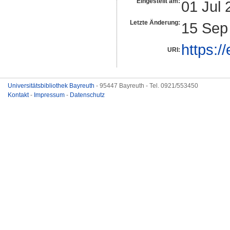
Eingestellt am:
01 Jul 
Letzte Änderung:
15 Sep
https:/
URI:
Universitätsbibliothek Bayreuth
- 95447 Bayreuth - Tel. 0921/553450
Kontakt
-
Impressum
-
Datenschutz