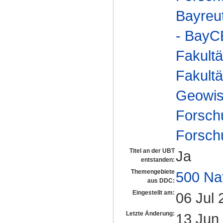
Bayreu
- Bay
Fakultä
Fakultä
Geowis
Forsch
Forsch
Titel an der UBT
Ja
entstanden:
Themengebiete
500 Na
aus DDC:
Eingestellt am:
06 Jul 
Letzte Änderung:
13 Jun