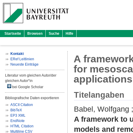
Startseite
Browsen
Suche
Hilfe
Kontakt
A framework 
ERef Leitlinien
Neueste Einträge
for mesosca
Literatur vom gleichen Autor/der
applications
gleichen Autor*in
bei Google Scholar
Titelangaben
Bibliografische Daten exportieren
ASCII Citation
Babel, Wolfgang
BibTeX
EP3 XML
A framework to u
EndNote
HTML Citation
models and remo
Multiline CSV