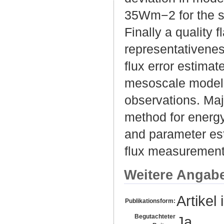
35Wm−2 for the se
Finally a quality 
representativeness
flux error estimat
mesoscale models
observations. Maj
method for energy
and parameter est
flux measurement
Weitere Angab
Artikel 
Publikationsform:
Begutachteter
Ja