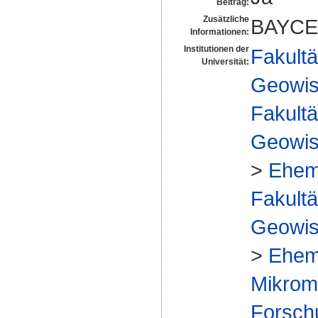
Beitrag:
Zusätzliche
BAYCE
Informationen:
Institutionen der
Fakultä
Universität:
Geowis
Fakultä
Geowis
>
Ehem
Fakultä
Geowis
>
Ehem
Mikrome
Forsch