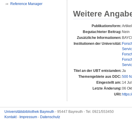
Reference Manager
Weitere Angab
Publikationsform:
Artikel
Begutachteter Beitrag:
Nein
Zusätzliche Informationen:
BAYC
Institutionen der Universität:
Forsc
Servi
Forsc
Forsc
Servi
Titel an der UBT entstanden:
Ja
Themengebiete aus DDC:
500 N
Eingestellt am:
14 Ju
Letzte Änderung:
06 Ok
URI:
https:
Universitätsbibliothek Bayreuth
- 95447 Bayreuth - Tel. 0921/553450
Kontakt
-
Impressum
-
Datenschutz