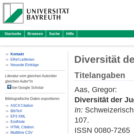
Startseite
Browsen
Suche
Hilfe
Kontakt
Diversität 
ERef Leitlinien
Neueste Einträge
Titelangaben
Literatur vom gleichen Autor/der
gleichen Autor*in
Aas, Gregor
:
bei Google Scholar
Diversität der 
Bibliografische Daten exportieren
ASCII Citation
In:
Schweizerische
BibTeX
EP3 XML
107.
EndNote
HTML Citation
ISSN 0080-7265
Multiline CSV