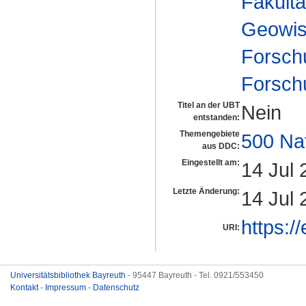
Fakultä
Geowis
Forsch
Forsch
Titel an der UBT
Nein
entstanden:
Themengebiete
500 Na
aus DDC:
Eingestellt am:
14 Jul 
Letzte Änderung:
14 Jul 
https:/
URI:
Universitätsbibliothek Bayreuth
- 95447 Bayreuth - Tel. 0921/553450
Kontakt
-
Impressum
-
Datenschutz