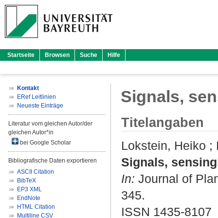
Startseite
Browsen
Suche
Hilfe
Kontakt
Signals, se
ERef Leitlinien
Neueste Einträge
Titelangaben
Literatur vom gleichen Autor/der
gleichen Autor*in
Lokstein, Heiko
;
bei Google Scholar
Signals, sensing
Bibliografische Daten exportieren
ASCII Citation
In:
Journal of Plan
BibTeX
EP3 XML
345.
EndNote
HTML Citation
ISSN 1435-8107
Multiline CSV