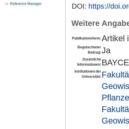
Reference Manager
DOI:
https://doi.
Weitere Angab
Artikel 
Publikationsform:
Begutachteter
Ja
Beitrag:
Zusätzliche
BAYCE
Informationen:
Institutionen der
Fakultä
Universität:
Geowis
Pflanze
Fakultä
Geowis