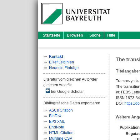
Startseite
Browsen
Suche
Hilfe
Kontakt
The trans
ERef Leitlinien
Neueste Einträge
Titelangabe
Literatur vom gleichen Autor/der
Trampczynska
gleichen Autor*in
The transitio
bei Google Scholar
In:
FEBS Letter
ISSN 1873-3
Bibliografische Daten exportieren
DOI:
https://d
ASCII Citation
BibTeX
Weitere Ang
EP3 XML
EndNote
Publikatio
HTML Citation
Begutac
Multiline CSV
B