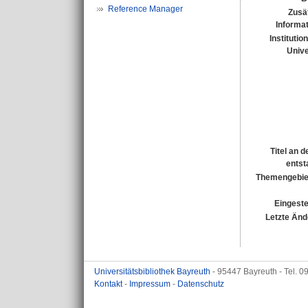
Reference Manager
Zusä
Informa
Institutio
Unive
Titel an 
entst
Themengebie
Eingeste
Letzte Änd
Universitätsbibliothek Bayreuth
- 95447 Bayreuth - Tel. 
Kontakt
-
Impressum
-
Datenschutz