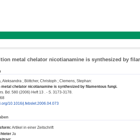
ition metal chelator nicotianamine is synthesized by fil
n
, Aleksandra
;
Böttcher, Christoph
;
Clemens, Stephan
:
n metal chelator nicotianamine is synthesized by filamentous fungi.
s. Bd. 580 (2006) Heft 13 . - S. 3173-3178.
468
oi.org/10.1016/j.febslet.2006.04.073
aben
nsform:
Artikel in einer Zeitschrift
hteter
Ja
eitrag: