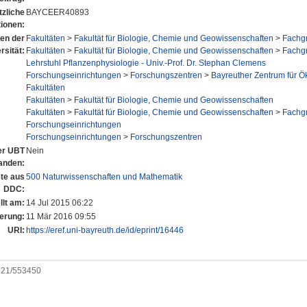
tzliche
BAYCEER40893
tionen:
nen der
Fakultäten
>
Fakultät für Biologie, Chemie und Geowissenschaften
>
Fachgr
rsität:
Fakultäten
>
Fakultät für Biologie, Chemie und Geowissenschaften
>
Fachgr
Lehrstuhl Pflanzenphysiologie - Univ.-Prof. Dr. Stephan Clemens
Forschungseinrichtungen
>
Forschungszentren
>
Bayreuther Zentrum für 
Fakultäten
Fakultäten
>
Fakultät für Biologie, Chemie und Geowissenschaften
Fakultäten
>
Fakultät für Biologie, Chemie und Geowissenschaften
>
Fachgr
Forschungseinrichtungen
Forschungseinrichtungen
>
Forschungszentren
der UBT
Nein
anden:
te aus
500 Naturwissenschaften und Mathematik
DDC:
llt am:
14 Jul 2015 06:22
erung:
11 Mär 2016 09:55
URI:
https://eref.uni-bayreuth.de/id/eprint/16446
0921/553450