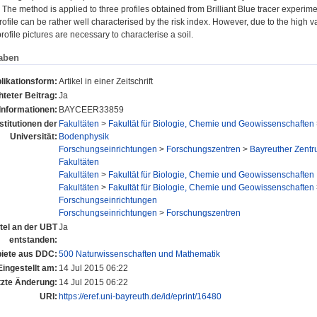
 The method is applied to three profiles obtained from Brilliant Blue tracer experime
profile can be rather well characterised by the risk index. However, due to the high va
profile pictures are necessary to characterise a soil.
aben
likationsform:
Artikel in einer Zeitschrift
teter Beitrag:
Ja
Informationen:
BAYCEER33859
stitutionen der
Fakultäten
>
Fakultät für Biologie, Chemie und Geowissenschaften
Universität:
Bodenphysik
Forschungseinrichtungen
>
Forschungszentren
>
Bayreuther Zent
Fakultäten
Fakultäten
>
Fakultät für Biologie, Chemie und Geowissenschaften
Fakultäten
>
Fakultät für Biologie, Chemie und Geowissenschaften
Forschungseinrichtungen
Forschungseinrichtungen
>
Forschungszentren
itel an der UBT
Ja
entstanden:
iete aus DDC:
500 Naturwissenschaften und Mathematik
Eingestellt am:
14 Jul 2015 06:22
tzte Änderung:
14 Jul 2015 06:22
URI:
https://eref.uni-bayreuth.de/id/eprint/16480