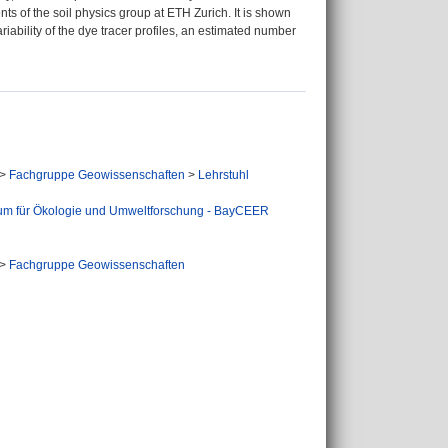
nts of the soil physics group at ETH Zurich. It is shown
riability of the dye tracer profiles, an estimated number
>
Fachgruppe Geowissenschaften
>
Lehrstuhl
rum für Ökologie und Umweltforschung - BayCEER
>
Fachgruppe Geowissenschaften