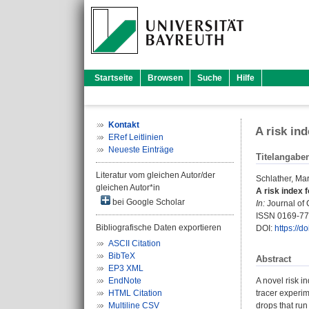
Startseite
Browsen
Suche
Hilfe
Kontakt
A risk ind
ERef Leitlinien
Neueste Einträge
Titelangabe
Literatur vom gleichen Autor/der
Schlather, Mar
gleichen Autor*in
A risk index f
bei Google Scholar
In:
Journal of 
ISSN 0169-7
Bibliografische Daten exportieren
DOI:
https://d
ASCII Citation
BibTeX
Abstract
EP3 XML
EndNote
A novel risk i
HTML Citation
tracer experim
Multiline CSV
drops that run