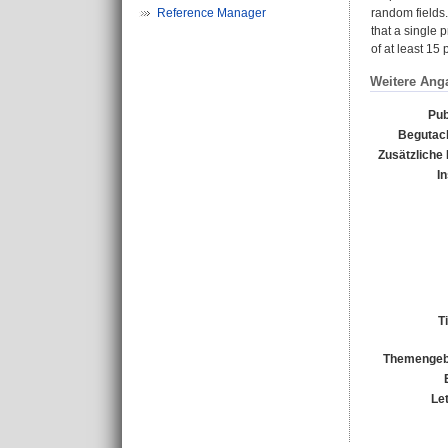
Reference Manager
random fields.
that a single 
of at least 15 
Weitere Ang
Pub
Begutach
Zusätzliche 
In
T
Themengeb
Le