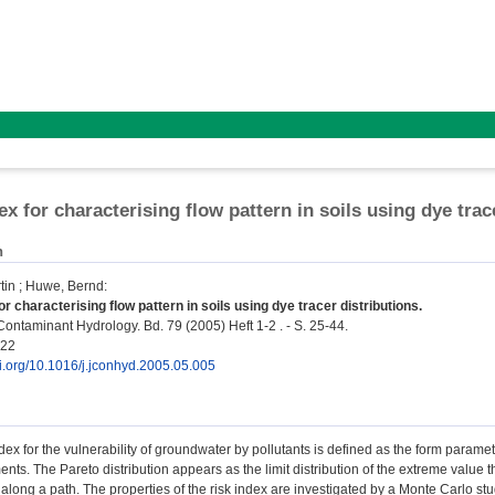
ex for characterising flow pattern in soils using dye trac
n
tin
;
Huwe, Bernd
:
or characterising flow pattern in soils using dye tracer distributions.
Contaminant Hydrology. Bd. 79 (2005) Heft 1-2 . - S. 25-44.
722
oi.org/10.1016/j.jconhyd.2005.05.005
ndex for the vulnerability of groundwater by pollutants is defined as the form parame
ents. The Pareto distribution appears as the limit distribution of the extreme value
 along a path. The properties of the risk index are investigated by a Monte Carlo 